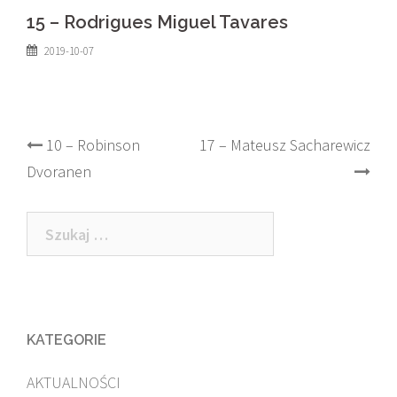
15 – Rodrigues Miguel Tavares
2019-10-07
Post
10 – Robinson
17 – Mateusz Sacharewicz
Dvoranen
navigation
Szukaj:
KATEGORIE
AKTUALNOŚCI