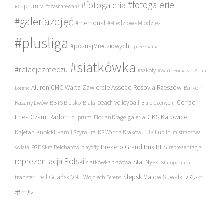
#fotogalerie
#fotogaleria
#cuprumtv
#czasnarewanż
#galeriazdjęć
#memoriał
#MiedziowaMlodziez
#plusliga
#poznajMiedziowych
#pożegnania
#siatkówka
#relacjezmeczu
#szkoły
#WartoPomagac
Adam
Asseco Resovia Rzeszów
Aluron CMC Warta Zawiercie
Barkom
Lorenc
beach volleyball
Cerrad
Każany Lwów
BBTS Bielsko-Biała
Biało-czerwoni
Enea Czarni Radom
galeria
GKS Katowice
cuprum
Florian Krage
Kajetan Kubicki
Kamil Szymura
KS Wanda Kraków
LUK Lublin
mistrzostwa
PreZero Grand Prix PLS
PGE Skra Bełchatów
świata
playoffy
reprezentacja
reprezentacja Polski
Stal Nysa
siatkówka plażowa
Staropolanka
transfer
Trefl Gdańsk
Ślepsk Malow Suwałki
VNL
Wojciech Ferens
バレー
ボール