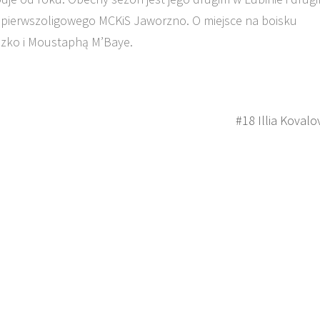
 pierwszoligowego MCKiS Jaworzno. O miejsce na boisku
aszko i Moustaphą M’Baye.
#18 Illia Kovalo