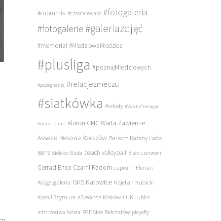
#fotogaleria
#cuprumtv
#czasnarewanż
#galeriazdjęć
#fotogalerie
#memoriał
#MiedziowaMlodziez
#plusliga
#poznajMiedziowych
#relacjezmeczu
#pożegnania
#siatkówka
#szkoły
#WartoPomagac
Aluron CMC Warta Zawiercie
Adam Lorenc
Asseco Resovia Rzeszów
Barkom Każany Lwów
beach volleyball
BBTS Bielsko-Biała
Biało-czerwoni
Cerrad Enea Czarni Radom
cuprum
Florian
galeria
GKS Katowice
Kajetan Kubicki
Krage
Kamil Szymura
KS Wanda Kraków
LUK Lublin
PGE Skra Bełchatów
mistrzostwa świata
playoffy
im