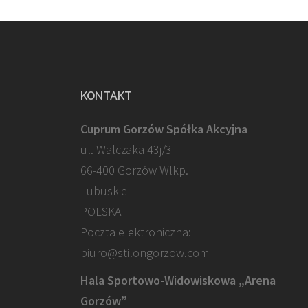
KONTAKT
Cuprum Gorzów Spółka Akcyjna
ul. Walczaka 43j/3
66-400 Gorzów Wlkp.
Lubuskie
POLSKA
Poczta elektroniczna:
biuro@stilongorzow.com
Hala Sportowo-Widowiskowa „Arena
Gorzów”