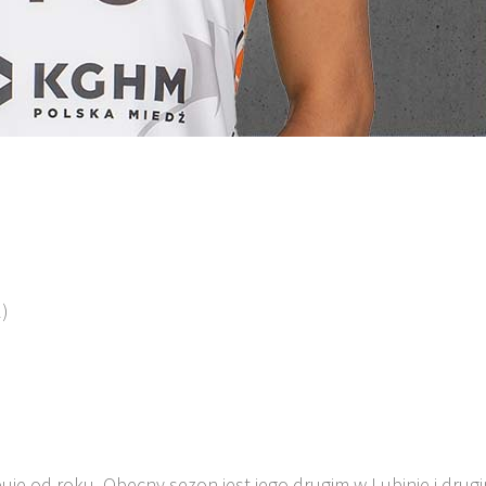
1)
je od roku. Obecny sezon jest jego drugim w Lubinie i drug