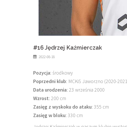
#16 Jędrzej Kaźmierczak
2022-08-18
Pozycja
: środkowy
Poprzedni klub
: MCKiS Jaworzno (2020-202
Data urodzenia
: 23 września 2000
Wzrost
: 200 cm
Zasięg z wyskoku do ataku
: 355 cm
Zasięg w bloku
: 330 cm
Jędrzej Kaźmierczak w naszym klubie występu