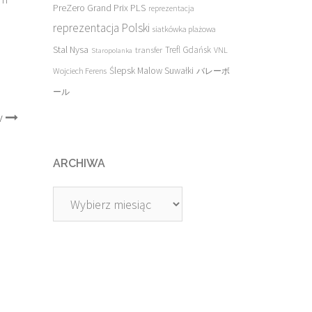
PreZero Grand Prix PLS
reprezentacja
reprezentacja Polski
siatkówka plażowa
Stal Nysa
transfer
Trefl Gdańsk
VNL
Staropolanka
Ślepsk Malow Suwałki
Wojciech Ferens
バレーボ
ール
v
ARCHIWA
Archiwa