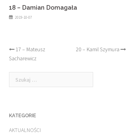
18 – Damian Domagała
2019-10-07
Post
17 – Mateusz
20 – Kamil Szymura
Sacharewicz
navigation
Szukaj:
KATEGORIE
AKTUALNOŚCI