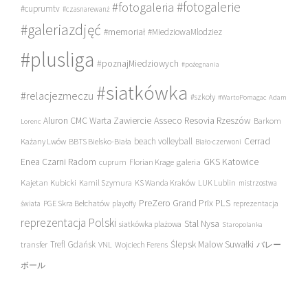
#fotogalerie
#fotogaleria
#cuprumtv
#czasnarewanż
#galeriazdjęć
#memoriał
#MiedziowaMlodziez
#plusliga
#poznajMiedziowych
#pożegnania
#siatkówka
#relacjezmeczu
#szkoły
#WartoPomagac
Adam
Asseco Resovia Rzeszów
Aluron CMC Warta Zawiercie
Barkom
Lorenc
beach volleyball
Cerrad
Każany Lwów
BBTS Bielsko-Biała
Biało-czerwoni
Enea Czarni Radom
galeria
GKS Katowice
cuprum
Florian Krage
Kajetan Kubicki
Kamil Szymura
KS Wanda Kraków
LUK Lublin
mistrzostwa
PreZero Grand Prix PLS
PGE Skra Bełchatów
świata
playoffy
reprezentacja
reprezentacja Polski
Stal Nysa
siatkówka plażowa
Staropolanka
transfer
Trefl Gdańsk
Ślepsk Malow Suwałki
VNL
Wojciech Ferens
バレー
ボール