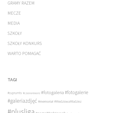
GRAMY RAZEM
MECZE
MEDIA
SZKOŁY
SZKOŁY KONKURS
WARTO POMAGAĆ
TAGI
#fotogalerie
#fotogaleria
#cuprumtv
#czasnarewanż
#galeriazdjęć
#memoriał
#MiedziowaMlodziez
#plusliga