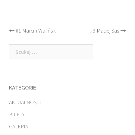
Post
#1 Marcin Waliński
#3 Maciej Sas
navigation
Szukaj:
KATEGORIE
AKTUALNOŚCI
BILETY
GALERIA