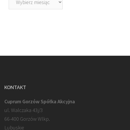
KONTAKT
Cuprum Gorzów Spółka Akcyjna
ul. Walczaka 43j/3
66-400 Gorzów Wlkp.
Lubuskie