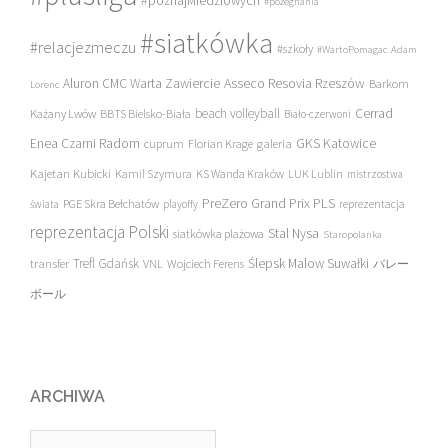
#poznajMiedziowych
#pożegnania
#siatkówka
#relacjezmeczu
#szkoły
#WartoPomagac
Adam
Asseco Resovia Rzeszów
Aluron CMC Warta Zawiercie
Barkom
Lorenc
beach volleyball
Cerrad
Każany Lwów
BBTS Bielsko-Biała
Biało-czerwoni
Enea Czarni Radom
galeria
GKS Katowice
cuprum
Florian Krage
Kajetan Kubicki
Kamil Szymura
KS Wanda Kraków
LUK Lublin
mistrzostwa
PreZero Grand Prix PLS
PGE Skra Bełchatów
świata
playoffy
reprezentacja
reprezentacja Polski
Stal Nysa
siatkówka plażowa
Staropolanka
transfer
Trefl Gdańsk
Ślepsk Malow Suwałki
VNL
Wojciech Ferens
バレー
ボール
ARCHIWA
Archiwa