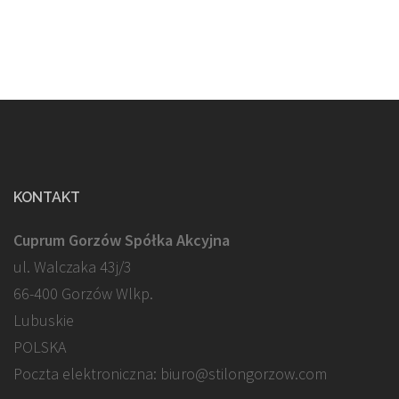
KONTAKT
Cuprum Gorzów Spółka Akcyjna
ul. Walczaka 43j/3
66-400 Gorzów Wlkp.
Lubuskie
POLSKA
Poczta elektroniczna: biuro@stilongorzow.com