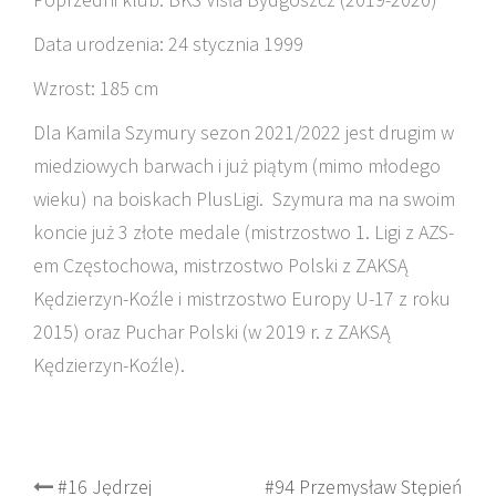
Data urodzenia: 24 stycznia 1999
Wzrost: 185 cm
Dla Kamila Szymury sezon 2021/2022 jest drugim w
miedziowych barwach i już piątym (mimo młodego
wieku) na boiskach PlusLigi.
Szymura ma na swoim
koncie już 3 złote medale (mistrzostwo 1. Ligi z AZS-
em Częstochowa, mistrzostwo Polski z ZAKSĄ
Kędzierzyn-Koźle i mistrzostwo Europy U-17 z roku
2015) oraz Puchar Polski (w 2019 r. z ZAKSĄ
Kędzierzyn-Koźle).
Post
#16 Jędrzej
#94 Przemysław Stępień