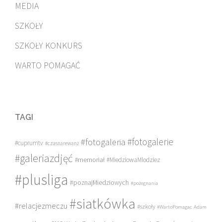
MEDIA
SZKOŁY
SZKOŁY KONKURS
WARTO POMAGAĆ
TAGI
#fotogalerie
#fotogaleria
#cuprumtv
#czasnarewanż
#galeriazdjęć
#memoriał
#MiedziowaMlodziez
#plusliga
#poznajMiedziowych
#pożegnania
#siatkówka
#relacjezmeczu
#szkoły
#WartoPomagac
Adam