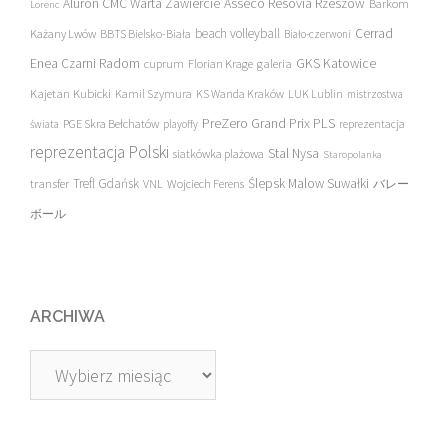
Asseco Resovia Rzeszów
Aluron CMC Warta Zawiercie
Barkom
Lorenc
beach volleyball
Cerrad
Każany Lwów
BBTS Bielsko-Biała
Biało-czerwoni
Enea Czarni Radom
galeria
GKS Katowice
cuprum
Florian Krage
Kajetan Kubicki
Kamil Szymura
KS Wanda Kraków
LUK Lublin
mistrzostwa
PreZero Grand Prix PLS
PGE Skra Bełchatów
świata
playoffy
reprezentacja
reprezentacja Polski
Stal Nysa
siatkówka plażowa
Staropolanka
transfer
Trefl Gdańsk
Ślepsk Malow Suwałki
VNL
Wojciech Ferens
バレー
ボール
ARCHIWA
Archiwa