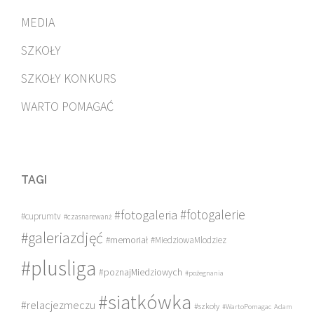
MEDIA
SZKOŁY
SZKOŁY KONKURS
WARTO POMAGAĆ
TAGI
#fotogalerie
#fotogaleria
#cuprumtv
#czasnarewanż
#galeriazdjęć
#memoriał
#MiedziowaMlodziez
#plusliga
#poznajMiedziowych
#pożegnania
#siatkówka
#relacjezmeczu
#szkoły
#WartoPomagac
Adam