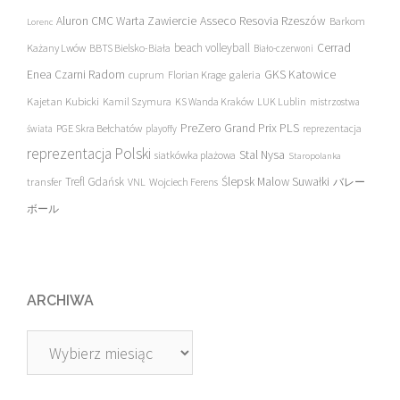
Asseco Resovia Rzeszów
Aluron CMC Warta Zawiercie
Barkom
Lorenc
beach volleyball
Cerrad
Każany Lwów
BBTS Bielsko-Biała
Biało-czerwoni
Enea Czarni Radom
galeria
GKS Katowice
cuprum
Florian Krage
Kajetan Kubicki
Kamil Szymura
KS Wanda Kraków
LUK Lublin
mistrzostwa
PreZero Grand Prix PLS
PGE Skra Bełchatów
świata
playoffy
reprezentacja
reprezentacja Polski
Stal Nysa
siatkówka plażowa
Staropolanka
transfer
Trefl Gdańsk
Ślepsk Malow Suwałki
VNL
Wojciech Ferens
バレー
ボール
ARCHIWA
Archiwa