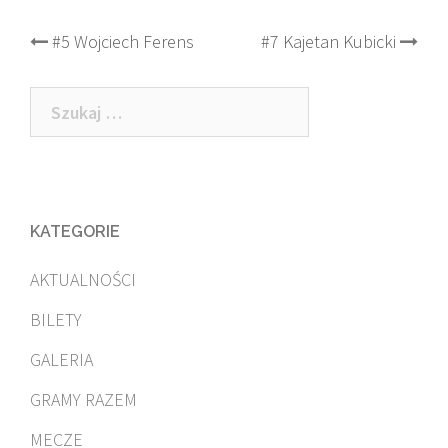
Post
#5 Wojciech Ferens
#7 Kajetan Kubicki
navigation
Szukaj:
KATEGORIE
AKTUALNOŚCI
BILETY
GALERIA
GRAMY RAZEM
MECZE