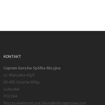
KONTAKT
Cuprum Gorzów Spółka Akcyjna
ul. Walczaka 43j/3
66-400 Gorzów Wlkp.
Lubuskie
POLSKA
Poczta elektroniczna: biuro@stilongorzow.com