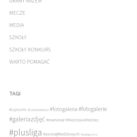
GRAMY RAZEM
MECZE
MEDIA
SZKOŁY
SZKOŁY KONKURS
WARTO POMAGAĆ
TAGI
#fotogalerie
#fotogaleria
#cuprumtv
#czasnarewanż
#galeriazdjęć
#memoriał
#MiedziowaMlodziez
#plusliga
#poznajMiedziowych
#pożegnania