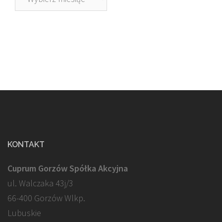
KONTAKT
Cuprum Gorzów Spółka Akcyjna
ul. Walczaka 43j/3
66-400 Gorzów Wlkp.
Lubuskie