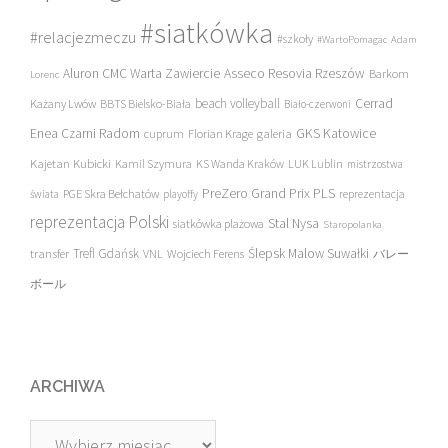
#siatkówka
#relacjezmeczu
#szkoły
#WartoPomagac
Adam
Asseco Resovia Rzeszów
Aluron CMC Warta Zawiercie
Barkom
Lorenc
beach volleyball
Cerrad
Każany Lwów
BBTS Bielsko-Biała
Biało-czerwoni
Enea Czarni Radom
galeria
GKS Katowice
cuprum
Florian Krage
Kajetan Kubicki
Kamil Szymura
KS Wanda Kraków
LUK Lublin
mistrzostwa
PreZero Grand Prix PLS
PGE Skra Bełchatów
świata
playoffy
reprezentacja
reprezentacja Polski
Stal Nysa
siatkówka plażowa
Staropolanka
transfer
Trefl Gdańsk
Ślepsk Malow Suwałki
VNL
Wojciech Ferens
バレー
ボール
ARCHIWA
Archiwa