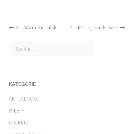
Post
5 – Adam Michalski
7 – Maciej Gorzkiewicz
navigation
Szukaj:
KATEGORIE
AKTUALNOŚCI
BILETY
GALERIA