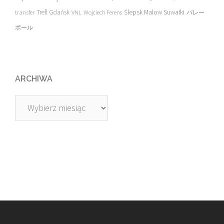
transfer
Trefl Gdańsk
Ślepsk Malow Suwałki
VNL
Wojciech Ferens
バレー
ボール
ARCHIWA
Archiwa