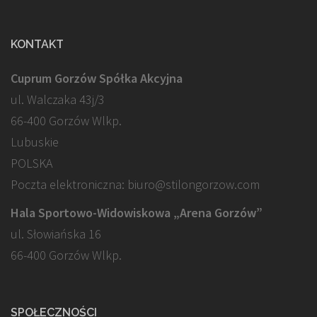
KONTAKT
Cuprum Gorzów Spółka Akcyjna
ul. Walczaka 43j/3
66-400 Gorzów Wlkp.
Lubuskie
POLSKA
Poczta elektroniczna: biuro@stilongorzow.com
Hala Sportowo-Widowiskowa „Arena Gorzów”
ul. Słowiańska 16
66-400 Gorzów Wlkp.
SPOŁECZNOŚCI