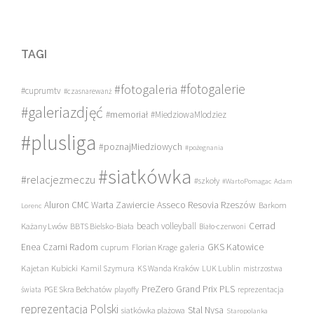
TAGI
#fotogalerie
#fotogaleria
#cuprumtv
#czasnarewanż
#galeriazdjęć
#memoriał
#MiedziowaMlodziez
#plusliga
#poznajMiedziowych
#pożegnania
#siatkówka
#relacjezmeczu
#szkoły
#WartoPomagac
Adam
Asseco Resovia Rzeszów
Aluron CMC Warta Zawiercie
Barkom
Lorenc
beach volleyball
Cerrad
Każany Lwów
BBTS Bielsko-Biała
Biało-czerwoni
Enea Czarni Radom
galeria
GKS Katowice
cuprum
Florian Krage
Kajetan Kubicki
Kamil Szymura
KS Wanda Kraków
LUK Lublin
mistrzostwa
PreZero Grand Prix PLS
PGE Skra Bełchatów
świata
playoffy
reprezentacja
reprezentacja Polski
Stal Nysa
siatkówka plażowa
Staropolanka