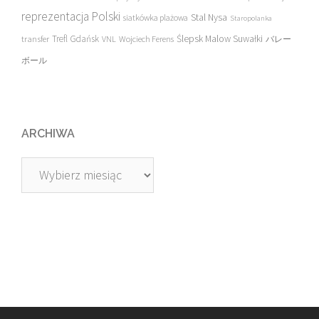
reprezentacja Polski
Stal Nysa
siatkówka plażowa
Staropolanka
transfer
Trefl Gdańsk
Ślepsk Malow Suwałki
VNL
Wojciech Ferens
バレー
ボール
ARCHIWA
Archiwa