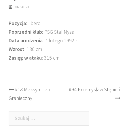
2025-01-09
Pozycja
: libero
Poprzedni klub
: PSG Stal Nysa
Data urodzenia
: 7 lutego 1992 r.
Wzrost
: 180 cm
Zasięg w ataku
: 315 cm
Post
#18 Maksymilian
#94 Przemysław Stępień
Granieczny
navigation
Szukaj: