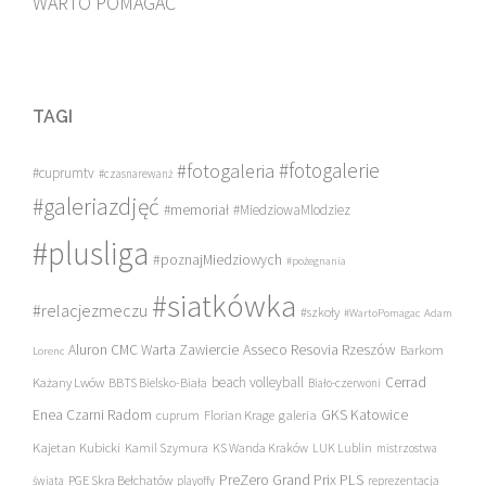
WARTO POMAGAĆ
TAGI
#fotogalerie
#fotogaleria
#cuprumtv
#czasnarewanż
#galeriazdjęć
#memoriał
#MiedziowaMlodziez
#plusliga
#poznajMiedziowych
#pożegnania
#siatkówka
#relacjezmeczu
#szkoły
#WartoPomagac
Adam
Asseco Resovia Rzeszów
Aluron CMC Warta Zawiercie
Barkom
Lorenc
beach volleyball
Cerrad
Każany Lwów
BBTS Bielsko-Biała
Biało-czerwoni
Enea Czarni Radom
galeria
GKS Katowice
cuprum
Florian Krage
Kajetan Kubicki
Kamil Szymura
KS Wanda Kraków
LUK Lublin
mistrzostwa
PreZero Grand Prix PLS
PGE Skra Bełchatów
świata
playoffy
reprezentacja