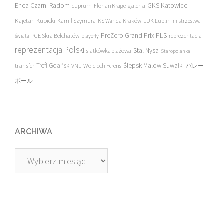
Enea Czarni Radom
galeria
GKS Katowice
cuprum
Florian Krage
Kajetan Kubicki
Kamil Szymura
KS Wanda Kraków
LUK Lublin
mistrzostwa
PreZero Grand Prix PLS
PGE Skra Bełchatów
świata
playoffy
reprezentacja
reprezentacja Polski
Stal Nysa
siatkówka plażowa
Staropolanka
transfer
Trefl Gdańsk
Ślepsk Malow Suwałki
VNL
Wojciech Ferens
バレー
ボール
ARCHIWA
Archiwa