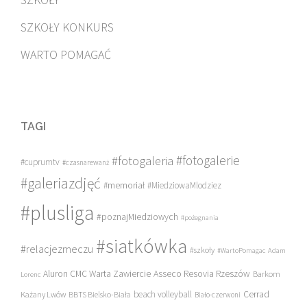
SZKOŁY KONKURS
WARTO POMAGAĆ
TAGI
#fotogalerie
#fotogaleria
#cuprumtv
#czasnarewanż
#galeriazdjęć
#memoriał
#MiedziowaMlodziez
#plusliga
#poznajMiedziowych
#pożegnania
#siatkówka
#relacjezmeczu
#szkoły
#WartoPomagac
Adam
Asseco Resovia Rzeszów
Aluron CMC Warta Zawiercie
Barkom
Lorenc
beach volleyball
Cerrad
Każany Lwów
BBTS Bielsko-Biała
Biało-czerwoni