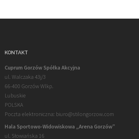
KONTAKT
Cuprum Gorzów Spółka Akcyjna
ul. Walczaka 43j/3
66-400 Gorzów Wlkp.
Lubuskie
POLSKA
Poczta elektroniczna: biuro@stilongorzow.com
Hala Sportowo-Widowiskowa „Arena Gorzów”
ul. Słowiańska 16