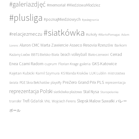
#galeriazdjęć
#memoriał
#MiedziowaMlodziez
#plusliga
#poznajMiedziowych
#pożegnania
#siatkówka
#relacjezmeczu
#szkoły
#WartoPomagac
Adam
Asseco Resovia Rzeszów
Aluron CMC Warta Zawiercie
Barkom
Lorenc
beach volleyball
Cerrad
Każany Lwów
BBTS Bielsko-Biała
Biało-czerwoni
Enea Czarni Radom
galeria
GKS Katowice
cuprum
Florian Krage
Kajetan Kubicki
Kamil Szymura
KS Wanda Kraków
LUK Lublin
mistrzostwa
PreZero Grand Prix PLS
PGE Skra Bełchatów
świata
playoffy
reprezentacja
reprezentacja Polski
Stal Nysa
siatkówka plażowa
Staropolanka
transfer
Trefl Gdańsk
Ślepsk Malow Suwałki
VNL
Wojciech Ferens
バレー
ボール