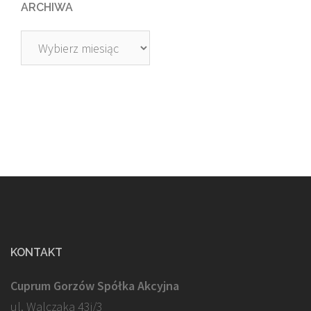
ARCHIWA
Archiwa
KONTAKT
Cuprum Gorzów Spółka Akcyjna
ul. Walczaka 43j/3