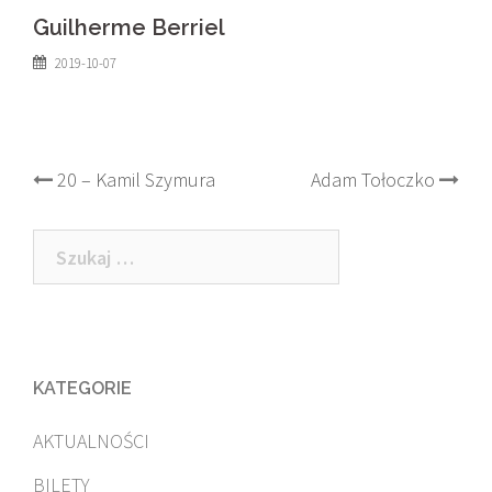
Guilherme Berriel
2019-10-07
Post
20 – Kamil Szymura
Adam Tołoczko
navigation
Szukaj:
KATEGORIE
AKTUALNOŚCI
BILETY