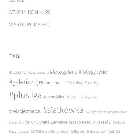
SZKOŁY KONKURS
WARTO POMAGAĆ
TAGI
#fotogalerie
#fotogaleria
#cuprumtv
#czasnarewanż
#galeriazdjęć
#memoriał
#MiedziowaMlodziez
#plusliga
#poznajMiedziowych
#pożegnania
#siatkówka
#relacjezmeczu
#szkoły
#WartoPomagac
Adam
Asseco Resovia Rzeszów
Aluron CMC Warta Zawiercie
Barkom
Lorenc
beach volleyball
Cerrad
Każany Lwów
BBTS Bielsko-Biała
Biało-czerwoni