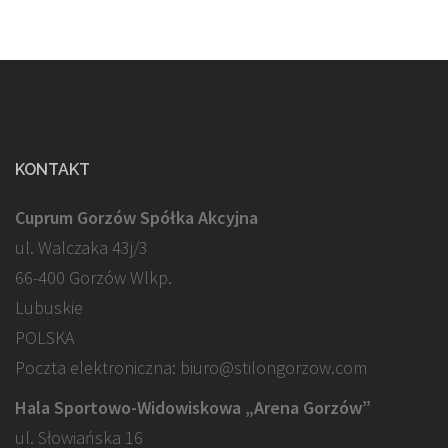
KONTAKT
Cuprum Gorzów Spółka Akcyjna
ul. Walczaka 43j/3
66-400 Gorzów Wlkp.
Lubuskie
POLSKA
Poczta elektroniczna: biuro@stilongorzow.com
Hala Sportowo-Widowiskowa „Arena Gorzów”
ul. Słowiańska 16