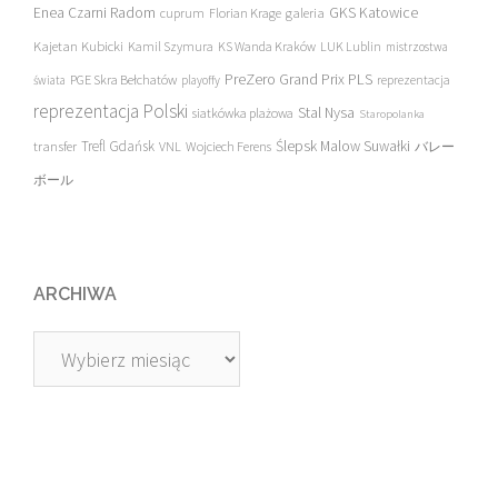
Enea Czarni Radom
galeria
GKS Katowice
cuprum
Florian Krage
Kajetan Kubicki
Kamil Szymura
KS Wanda Kraków
LUK Lublin
mistrzostwa
PreZero Grand Prix PLS
PGE Skra Bełchatów
świata
playoffy
reprezentacja
reprezentacja Polski
Stal Nysa
siatkówka plażowa
Staropolanka
transfer
Trefl Gdańsk
Ślepsk Malow Suwałki
VNL
Wojciech Ferens
バレー
ボール
ARCHIWA
Archiwa