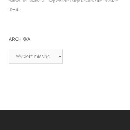
transfer
Trefl Gdańsk
Ślepsk Malow Suwałki
VNL
Wojciech Ferens
バレー
ボール
ARCHIWA
Archiwa