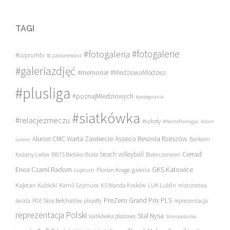
TAGI
#fotogalerie
#fotogaleria
#cuprumtv
#czasnarewanż
#galeriazdjęć
#memoriał
#MiedziowaMlodziez
#plusliga
#poznajMiedziowych
#pożegnania
#siatkówka
#relacjezmeczu
#szkoły
#WartoPomagac
Adam
Asseco Resovia Rzeszów
Aluron CMC Warta Zawiercie
Barkom
Lorenc
beach volleyball
Cerrad
Każany Lwów
BBTS Bielsko-Biała
Biało-czerwoni
Enea Czarni Radom
galeria
GKS Katowice
cuprum
Florian Krage
Kajetan Kubicki
Kamil Szymura
KS Wanda Kraków
LUK Lublin
mistrzostwa
PreZero Grand Prix PLS
PGE Skra Bełchatów
świata
playoffy
reprezentacja
reprezentacja Polski
Stal Nysa
siatkówka plażowa
Staropolanka