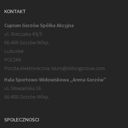
KONTAKT
Cuprum Gorzów Spółka Akcyjna
ul. Walczaka 43j/3
66-400 Gorzów Wlkp.
Lubuskie
POLSKA
Poczta elektroniczna: biuro@stilongorzow.com
Hala Sportowo-Widowiskowa „Arena Gorzów”
ul. Słowiańska 16
66-400 Gorzów Wlkp.
SPOŁECZNOŚCI