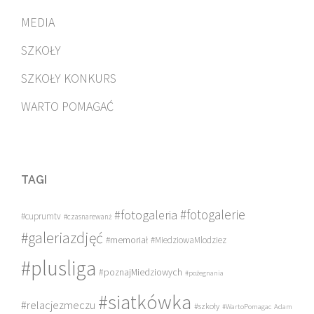
MEDIA
SZKOŁY
SZKOŁY KONKURS
WARTO POMAGAĆ
TAGI
#fotogalerie
#fotogaleria
#cuprumtv
#czasnarewanż
#galeriazdjęć
#memoriał
#MiedziowaMlodziez
#plusliga
#poznajMiedziowych
#pożegnania
#siatkówka
#relacjezmeczu
#szkoły
#WartoPomagac
Adam