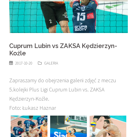
Cuprum Lubin vs ZAKSA Kędzierzyn-
Koźle
2017-10-20
GALERIA
Zapraszamy do obejrzenia galerii zdjęć z meczu
5.kolejki Plus Ligi Cuprum Lubin vs. ZAKSA
Kędzierzyn-Koźle.
Foto: Łukasz Haznar