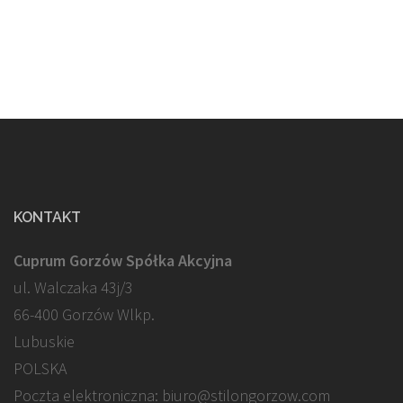
KONTAKT
Cuprum Gorzów Spółka Akcyjna
ul. Walczaka 43j/3
66-400 Gorzów Wlkp.
Lubuskie
POLSKA
Poczta elektroniczna: biuro@stilongorzow.com