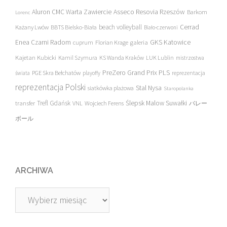
Asseco Resovia Rzeszów
Aluron CMC Warta Zawiercie
Barkom
Lorenc
beach volleyball
Cerrad
Każany Lwów
BBTS Bielsko-Biała
Biało-czerwoni
Enea Czarni Radom
galeria
GKS Katowice
cuprum
Florian Krage
Kajetan Kubicki
Kamil Szymura
KS Wanda Kraków
LUK Lublin
mistrzostwa
PreZero Grand Prix PLS
PGE Skra Bełchatów
świata
playoffy
reprezentacja
reprezentacja Polski
Stal Nysa
siatkówka plażowa
Staropolanka
transfer
Trefl Gdańsk
Ślepsk Malow Suwałki
VNL
Wojciech Ferens
バレー
ボール
ARCHIWA
Archiwa