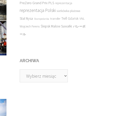
PreZero Grand Prix PLS
reprezentacja
reprezentacja Polski
siatkówka plażowa
Stal Nysa
transfer
Trefl Gdańsk
VNL
Staropolanka
Ślepsk Malow Suwałki
Wojciech Ferens
バレーボ
ール
ARCHIWA
Archiwa