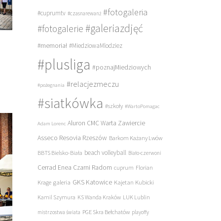
#fotogaleria
#cuprumtv
#czasnarewanż
#galeriazdjęć
#fotogalerie
#memoriał
#MiedziowaMlodziez
#plusliga
#poznajMiedziowych
#relacjezmeczu
#pożegnania
#siatkówka
#szkoły
#WartoPomagac
Aluron CMC Warta Zawiercie
Adam Lorenc
Asseco Resovia Rzeszów
Barkom Każany Lwów
beach volleyball
BBTS Bielsko-Biała
Biało-czerwoni
Cerrad Enea Czarni Radom
cuprum
Florian
galeria
GKS Katowice
Kajetan Kubicki
Krage
Kamil Szymura
KS Wanda Kraków
LUK Lublin
PGE Skra Bełchatów
mistrzostwa świata
playoffy