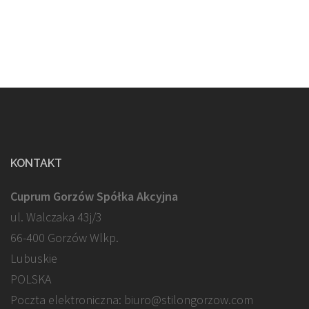
KONTAKT
Cuprum Gorzów Spółka Akcyjna
ul. Walczaka 43j/3
66-400 Gorzów Wlkp.
Lubuskie
POLSKA
Poczta elektroniczna: biuro@stilongorzow.com