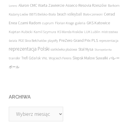
Asseco Resovia Rzeszów
Aluron CMC Warta Zawiercie
Barkom
Lorenc
beach volleyball
Cerrad
Każany Lwów
BBTS Bielsko-Biała
Biało-czerwoni
Enea Czarni Radom
galeria
GKS Katowice
cuprum
Florian Krage
Kajetan Kubicki
Kamil Szymura
KS Wanda Kraków
LUK Lublin
mistrzostwa
PreZero Grand Prix PLS
PGE Skra Bełchatów
świata
playoffy
reprezentacja
reprezentacja Polski
Stal Nysa
siatkówka plażowa
Staropolanka
transfer
Trefl Gdańsk
Ślepsk Malow Suwałki
VNL
Wojciech Ferens
バレー
ボール
ARCHIWA
Archiwa