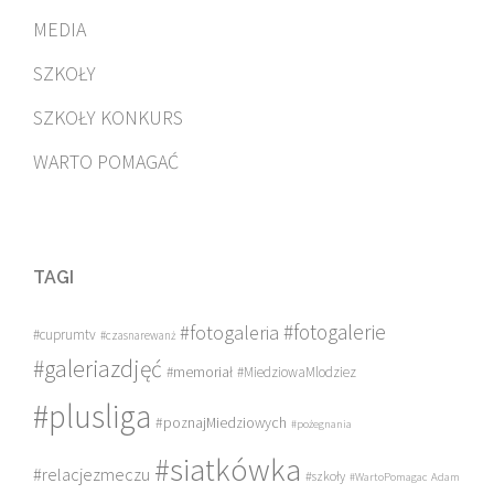
MEDIA
SZKOŁY
SZKOŁY KONKURS
WARTO POMAGAĆ
TAGI
#fotogalerie
#fotogaleria
#cuprumtv
#czasnarewanż
#galeriazdjęć
#memoriał
#MiedziowaMlodziez
#plusliga
#poznajMiedziowych
#pożegnania
#siatkówka
#relacjezmeczu
#szkoły
#WartoPomagac
Adam