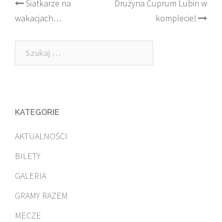
Post
Siatkarze na
Drużyna Cuprum Lubin w
wakacjach…
komplecie!
navigation
Szukaj:
KATEGORIE
AKTUALNOŚCI
BILETY
GALERIA
GRAMY RAZEM
MECZE