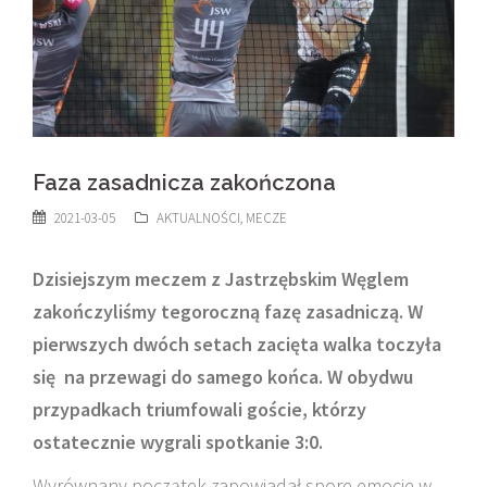
Faza zasadnicza zakończona
2021-03-05
AKTUALNOŚCI
,
MECZE
Dzisiejszym meczem z Jastrzębskim Węglem
zakończyliśmy tegoroczną fazę zasadniczą. W
pierwszych dwóch setach zacięta walka toczyła
się na przewagi do samego końca. W obydwu
przypadkach triumfowali goście, którzy
ostatecznie wygrali spotkanie 3:0.
Wyrównany początek zapowiadał spore emocje w