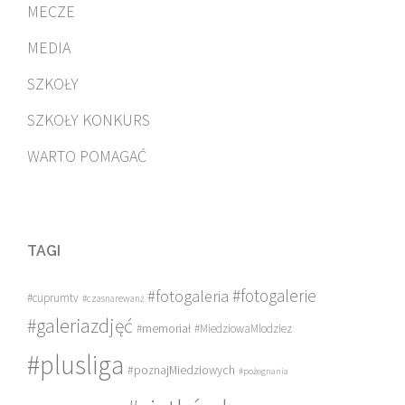
MECZE
MEDIA
SZKOŁY
SZKOŁY KONKURS
WARTO POMAGAĆ
TAGI
#fotogalerie
#fotogaleria
#cuprumtv
#czasnarewanż
#galeriazdjęć
#memoriał
#MiedziowaMlodziez
#plusliga
#poznajMiedziowych
#pożegnania