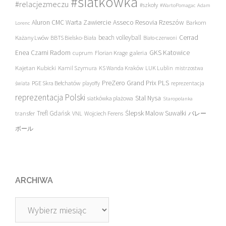
#siatkówka
#relacjezmeczu
#szkoły
#WartoPomagac
Adam
Asseco Resovia Rzeszów
Aluron CMC Warta Zawiercie
Barkom
Lorenc
beach volleyball
Cerrad
Każany Lwów
BBTS Bielsko-Biała
Biało-czerwoni
Enea Czarni Radom
galeria
GKS Katowice
cuprum
Florian Krage
Kajetan Kubicki
Kamil Szymura
KS Wanda Kraków
LUK Lublin
mistrzostwa
PreZero Grand Prix PLS
PGE Skra Bełchatów
świata
playoffy
reprezentacja
reprezentacja Polski
Stal Nysa
siatkówka plażowa
Staropolanka
transfer
Trefl Gdańsk
Ślepsk Malow Suwałki
VNL
Wojciech Ferens
バレー
ボール
ARCHIWA
Archiwa