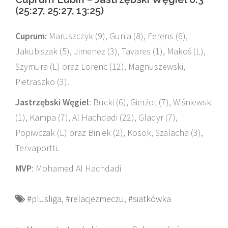
(25:27, 25:27, 13:25)
Cuprum:
Maruszczyk (9), Gunia (8), Ferens (6),
Jakubiszak (5), Jimenez (3), Tavares (1), Makoś (L),
Szymura (L) oraz Lorenc (12), Magnuszewski,
Pietraszko (3).
Jastrzębski Węgiel
: Bucki (6), Gierżot (7), Wiśniewski
(1), Kampa (7), Al Hachdadi (22), Gladyr (7),
Popiwczak (L) oraz Biniek (2), Kosok, Szalacha (3),
Tervaportti.
MVP
: Mohamed Al Hachdadi
#plusliga
,
#relacjezmeczu
,
#siatkówka