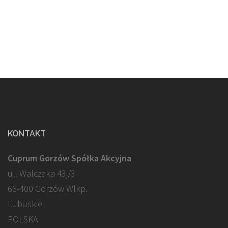
KONTAKT
Cuprum Gorzów Spółka Akcyjna
ul. Walczaka 43j/3
66-400 Gorzów Wlkp.
Lubuskie
POLSKA