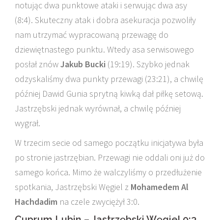
notując dwa punktowe ataki i serwując dwa asy
(8:4). Skuteczny atak i dobra asekuracja pozwoliły
nam utrzymać wypracowaną przewagę do
dziewiętnastego punktu. Wtedy asa serwisowego
posłał znów
Jakub Bucki
(19:19). Szybko jednak
odzyskaliśmy dwa punkty przewagi (23:21), a chwilę
później Dawid Gunia sprytną kiwką dał piłkę setową.
Jastrzębski jednak wyrównał, a chwilę później
wygrał.
W trzecim secie od samego początku inicjatywa była
po stronie jastrzębian. Przewagi nie oddali oni już do
samego końca. Mimo że walczyliśmy o przedłużenie
spotkania, Jastrzębski Węgiel z
Mohamedem Al
Hachdadim
na czele zwyciężył 3:0.
Cuprum Lubin – Jastrzębski Węgiel 0:3