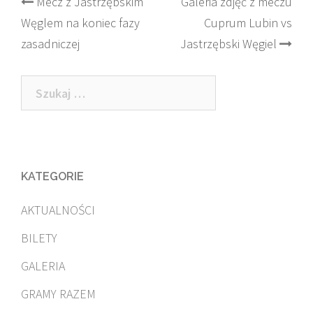
Post
Mecz z Jastrzębskim
Galeria zdjęć z meczu
Węglem na koniec fazy
Cuprum Lubin vs
navigation
zasadniczej
Jastrzębski Węgiel
Szukaj:
KATEGORIE
AKTUALNOŚCI
BILETY
GALERIA
GRAMY RAZEM