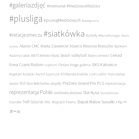
#galeriazdjęć
#memoriał
#MiedziowaMlodziez
#plusliga
#poznajMiedziowych
#pożegnania
#siatkówka
#relacjezmeczu
#szkoły
#WartoPomagac
Adam
Asseco Resovia Rzeszów
Aluron CMC Warta Zawiercie
Barkom
Lorenc
beach volleyball
Cerrad
Każany Lwów
BBTS Bielsko-Biała
Biało-czerwoni
Enea Czarni Radom
galeria
GKS Katowice
cuprum
Florian Krage
Kajetan Kubicki
Kamil Szymura
KS Wanda Kraków
LUK Lublin
mistrzostwa
PreZero Grand Prix PLS
PGE Skra Bełchatów
świata
playoffy
reprezentacja
reprezentacja Polski
Stal Nysa
siatkówka plażowa
Staropolanka
transfer
Trefl Gdańsk
Ślepsk Malow Suwałki
VNL
Wojciech Ferens
バレー
ボール