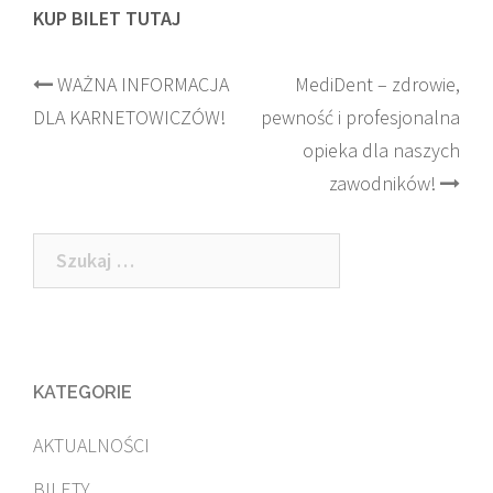
KUP BILET TUTAJ
Post
WAŻNA INFORMACJA
MediDent – zdrowie,
DLA KARNETOWICZÓW!
pewność i profesjonalna
navigation
opieka dla naszych
zawodników!
Szukaj:
KATEGORIE
AKTUALNOŚCI
BILETY