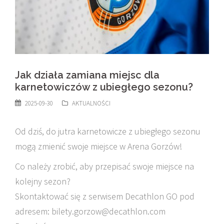
Jak działa zamiana miejsc dla
karnetowiczów z ubiegłego sezonu?
2025-09-30
AKTUALNOŚCI
Od dziś, do jutra karnetowicze z ubiegłego sezonu
mogą zmienić swoje miejsce w
Arena Gorzów
!
Co należy zrobić, aby przepisać swoje miejsce na
kolejny sezon?
Skontaktować się z serwisem Decathlon GO pod
adresem: bilety.gorzow@decathlon.com