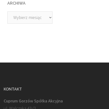
ARCHIWA
Archiwa
KONTAKT
Cuprum Gorzów Spółka Akcyjna
ul. Walczaka 43j/3