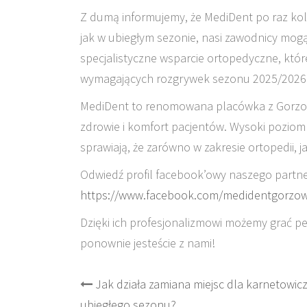
Z dumą informujemy, że MediDent po raz ko
jak w ubiegłym sezonie, nasi zawodnicy mo
specjalistyczne wsparcie ortopedyczne, któr
wymagających rozgrywek sezonu 2025/2026
MediDent to renomowana placówka z Gorzowa
zdrowie i komfort pacjentów. Wysoki poziom
sprawiają, że zarówno w zakresie ortopedii, j
Odwiedź profil facebook’owy naszego partne
https://www.facebook.com/medidentgorzo
Dzięki ich profesjonalizmowi możemy grać p
ponownie jesteście z nami!
Post
Jak działa zamiana miejsc dla karnetowic
ubiegłego sezonu?