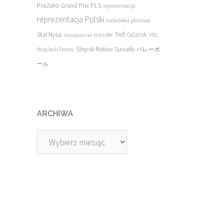
PreZero Grand Prix PLS
reprezentacja
reprezentacja Polski
siatkówka plażowa
Stal Nysa
transfer
Trefl Gdańsk
VNL
Staropolanka
Ślepsk Malow Suwałki
Wojciech Ferens
バレーボ
ール
ARCHIWA
Archiwa