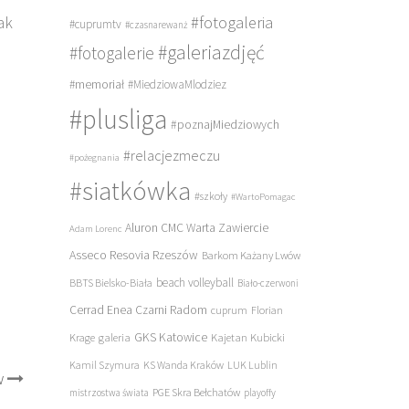
#fotogaleria
ak
#cuprumtv
#czasnarewanż
#galeriazdjęć
#fotogalerie
#memoriał
#MiedziowaMlodziez
#plusliga
#poznajMiedziowych
#relacjezmeczu
#pożegnania
#siatkówka
#szkoły
#WartoPomagac
Aluron CMC Warta Zawiercie
Adam Lorenc
Asseco Resovia Rzeszów
Barkom Każany Lwów
beach volleyball
BBTS Bielsko-Biała
Biało-czerwoni
Cerrad Enea Czarni Radom
cuprum
Florian
galeria
GKS Katowice
Kajetan Kubicki
Krage
Kamil Szymura
KS Wanda Kraków
LUK Lublin
w
PGE Skra Bełchatów
mistrzostwa świata
playoffy