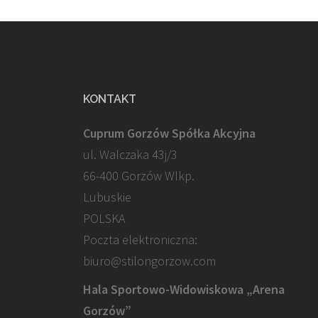
KONTAKT
Cuprum Gorzów Spółka Akcyjna
ul. Walczaka 43j/3
66-400 Gorzów Wlkp.
Lubuskie
POLSKA
Poczta elektroniczna:
biuro@stilongorzow.com
Hala Sportowo-Widowiskowa „Arena
Gorzów”