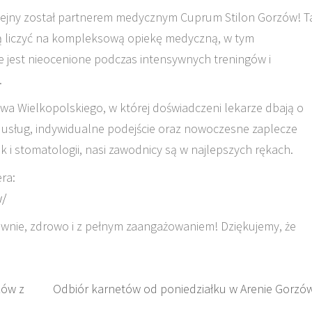
lejny został partnerem medycznym Cuprum Stilon Gorzów! T
gą liczyć na kompleksową opiekę medyczną, w tym
e jest nieocenione podczas intensywnych treningów i
.
 Wielkopolskiego, w której doświadczeni lekarze dbają o
 usług, indywidualne podejście oraz nowoczesne zaplecze
ak i stomatologii, nasi zawodnicy są w najlepszych rękach.
ra:
w/
ewnie, zdrowo i z pełnym zaangażowaniem! Dziękujemy, że
zów z
Odbiór karnetów od poniedziałku w Arenie Gorzó