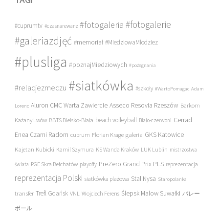
TAGI
#fotogalerie
#fotogaleria
#cuprumtv
#czasnarewanż
#galeriazdjęć
#memoriał
#MiedziowaMlodziez
#plusliga
#poznajMiedziowych
#pożegnania
#siatkówka
#relacjezmeczu
#szkoły
#WartoPomagac
Adam
Asseco Resovia Rzeszów
Aluron CMC Warta Zawiercie
Barkom
Lorenc
beach volleyball
Cerrad
Każany Lwów
BBTS Bielsko-Biała
Biało-czerwoni
Enea Czarni Radom
galeria
GKS Katowice
cuprum
Florian Krage
Kajetan Kubicki
Kamil Szymura
KS Wanda Kraków
LUK Lublin
mistrzostwa
PreZero Grand Prix PLS
PGE Skra Bełchatów
świata
playoffy
reprezentacja
reprezentacja Polski
Stal Nysa
siatkówka plażowa
Staropolanka
transfer
Trefl Gdańsk
Ślepsk Malow Suwałki
VNL
Wojciech Ferens
バレー
ボール