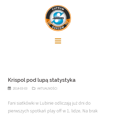
Skip
to
content
Krispol pod lupą statystyka
2014-03-03
AKTUALNOŚCI
Fani siatkówki w Lubinie odliczają już dni do
pierwszych spotkań play off w 1. lidze. Na brak