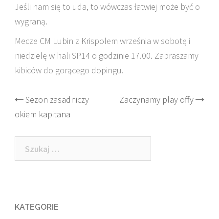
Jeśli nam się to uda, to wówczas łatwiej może być o
wygraną.
Mecze CM Lubin z Krispolem września w sobotę i
niedzielę w hali SP14 o godzinie 17.00. Zapraszamy
kibiców do gorącego dopingu.
Post
Sezon zasadniczy
Zaczynamy play offy
okiem kapitana
navigation
Szukaj:
KATEGORIE