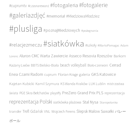
#fotogalerie
#fotogaleria
#cuprumtv
#czasnarewanż
#galeriazdjęć
#memoriał
#MiedziowaMlodziez
#plusliga
#poznajMiedziowych
#pożegnania
#siatkówka
#relacjezmeczu
#szkoły
#WartoPomagac
Adam
Asseco Resovia Rzeszów
Aluron CMC Warta Zawiercie
Barkom
Lorenc
beach volleyball
Cerrad
Każany Lwów
BBTS Bielsko-Biała
Biało-czerwoni
Enea Czarni Radom
galeria
GKS Katowice
cuprum
Florian Krage
Kajetan Kubicki
Kamil Szymura
KS Wanda Kraków
LUK Lublin
mistrzostwa
PreZero Grand Prix PLS
PGE Skra Bełchatów
świata
playoffy
reprezentacja
reprezentacja Polski
Stal Nysa
siatkówka plażowa
Staropolanka
transfer
Trefl Gdańsk
Ślepsk Malow Suwałki
VNL
Wojciech Ferens
バレー
ボール