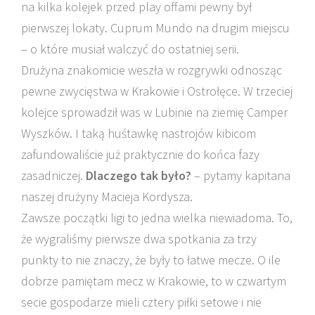
na kilka kolejek przed play offami pewny był
pierwszej lokaty. Cuprum Mundo na drugim miejscu
– o które musiał walczyć do ostatniej serii.
Drużyna znakomicie weszła w rozgrywki odnosząc
pewne zwycięstwa w Krakowie i Ostrołęce. W trzeciej
kolejce sprowadził was w Lubinie na ziemię Camper
Wyszków. I taką huśtawkę nastrojów kibicom
zafundowaliście już praktycznie do końca fazy
zasadniczej.
Dlaczego tak było?
– pytamy kapitana
naszej drużyny Macieja Kordysza.
Zawsze początki ligi to jedna wielka niewiadoma. To,
że wygraliśmy pierwsze dwa spotkania za trzy
punkty to nie znaczy, że były to łatwe mecze. O ile
dobrze pamiętam mecz w Krakowie, to w czwartym
secie gospodarze mieli cztery piłki setowe i nie