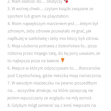
2. Mam słabość do… słodyczy
3. W wolnej chwili… czytam książki związane ze
sportem lub gram na playstation.
4. Moim największym marzeniem jest… żebym był
zdrowym, żeby zdrowie pozwalało mi grać, jak
najdłużej w s
iatkówkę i żeby moi bliscy byli zdrowi.
5. Moja ulubiona potrawa z dzieciństwa to.. pizza
robiona przez mojego tatę, do tej pory uważam, że
to najlepsza pizza na świecie
6. Miejsce w którym odpoczywam to… Wancerzów
pod Częstochową, gdzie mieszka moja narzeczona.
7. W wesołym miasteczku na pewno poszedłbym
na… wszystkie atrakcje, na które zazwyczaj nie
jestem wpuszczany ze względu na mój wzrost.
8. Gdybym mógł zamienić się z kimś miejscami na