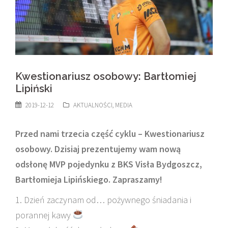
Kwestionariusz osobowy: Bartłomiej
Lipiński
2019-12-12
AKTUALNOŚCI
,
MEDIA
Przed nami trzecia część cyklu – Kwestionariusz
osobowy. Dzisiaj prezentujemy wam nową
odsłonę MVP pojedynku z BKS Visła Bydgoszcz,
Bartłomieja Lipińskiego. Zapraszamy!
1. Dzień zaczynam od… pożywnego śniadania i
porannej kawy