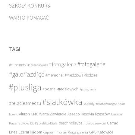
SZKOŁY KONKURS
WARTO POMAGAĆ
TAGI
#fotogalerie
#fotogaleria
#cuprumtv
#czasnarewanż
#galeriazdjęć
#memoriał
#MiedziowaMlodziez
#plusliga
#poznajMiedziowych
#pożegnania
#siatkówka
#relacjezmeczu
#szkoły
#WartoPomagac
Adam
Asseco Resovia Rzeszów
Aluron CMC Warta Zawiercie
Barkom
Lorenc
beach volleyball
Cerrad
Każany Lwów
BBTS Bielsko-Biała
Biało-czerwoni
Enea Czarni Radom
galeria
GKS Katowice
cuprum
Florian Krage