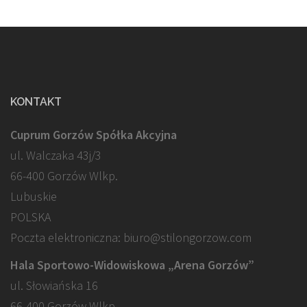
KONTAKT
Cuprum Gorzów Spółka Akcyjna
ul. Walczaka 43j/3
66-400 Gorzów Wlkp.
Lubuskie
POLSKA
Poczta elektroniczna: biuro@stilongorzow.com
Hala Sportowo-Widowiskowa „Arena Gorzów”
ul. Słowiańska 16
66-400 Gorzów Wlkp.