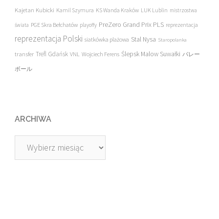
Kajetan Kubicki
Kamil Szymura
KS Wanda Kraków
LUK Lublin
mistrzostwa
PreZero Grand Prix PLS
PGE Skra Bełchatów
świata
playoffy
reprezentacja
reprezentacja Polski
Stal Nysa
siatkówka plażowa
Staropolanka
transfer
Trefl Gdańsk
Ślepsk Malow Suwałki
VNL
Wojciech Ferens
バレー
ボール
ARCHIWA
Archiwa