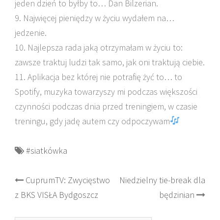
jeden dzień to byłby to… Dan Bilzerian.
9. Najwięcej pieniędzy w życiu wydałem na…
jedzenie.
10. Najlepsza rada jaką otrzymałam w życiu to:
zawsze traktuj ludzi tak samo, jak oni traktują ciebie.
11. Aplikacja bez której nie potrafię żyć to… to
Spotify, muzyka towarzyszy mi podczas większości
czynności podczas dnia przed treningiem, w czasie
treningu, gdy jadę autem czy odpoczywam
#siatkówka
Post
CuprumTV: Zwycięstwo
Niedzielny tie-break dla
z BKS VISŁA Bydgoszcz
będzinian
navigation