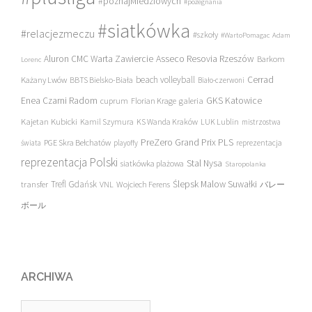
#poznajMiedziowych
#pożegnania
#siatkówka
#relacjezmeczu
#szkoły
#WartoPomagac
Adam
Asseco Resovia Rzeszów
Aluron CMC Warta Zawiercie
Barkom
Lorenc
beach volleyball
Cerrad
Każany Lwów
BBTS Bielsko-Biała
Biało-czerwoni
Enea Czarni Radom
galeria
GKS Katowice
cuprum
Florian Krage
Kajetan Kubicki
Kamil Szymura
KS Wanda Kraków
LUK Lublin
mistrzostwa
PreZero Grand Prix PLS
PGE Skra Bełchatów
świata
playoffy
reprezentacja
reprezentacja Polski
Stal Nysa
siatkówka plażowa
Staropolanka
transfer
Trefl Gdańsk
Ślepsk Malow Suwałki
VNL
Wojciech Ferens
バレー
ボール
ARCHIWA
Archiwa