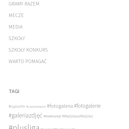
GRAMY RAZEM
MECZE
MEDIA
SZKOŁY
SZKOŁY KONKURS
WARTO POMAGAĆ
TAGI
#fotogalerie
#fotogaleria
#cuprumtv
#czasnarewanż
#galeriazdjęć
#memoriał
#MiedziowaMlodziez
#plusliga