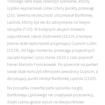
Trzeciego seta lepiej otworzyli lubinianie, którzy
szybko wypracowali sobie cztery punkty przewagi
(2:6). Świetną skuteczność utrzymywał Bartłomiej
Lipiński, którzy był nie do zatrzymania na lewym
skrzydle (7:10). W kolejnych akcjach blokiem
zapunktował Jakub Ziobrowski (10:13), a kolejne
pewne ataki wykonywali przyjmujący Cuprum Lubin
(15:19). Od tego momentu przewaga przyjezdnych
zaczęła topnieć i przy stanie 19:20 o czas poprosił
trener Marcelo Fronckowiak. Po powrocie na parkiet
swoje ataki kończyli ofensywni zawodnicy Cuprum, a
decydujący punkt zdobył Bartłomiej Lipiński (23:25).
Na początku czwartej partii sposobu na grę
Bartłomieja Lipińskiego nie znajdywali przeciwnicy,
dzięki czemu goście wyszli na dwupunktowe