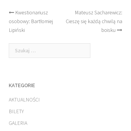
Post
Kwestionariusz
Mateusz Sacharewicz:
osobowy: Bartłomiej
Cieszę się każdą chwilą na
navigation
Lipiński
boisku
Szukaj:
KATEGORIE
AKTUALNOŚCI
BILETY
GALERIA