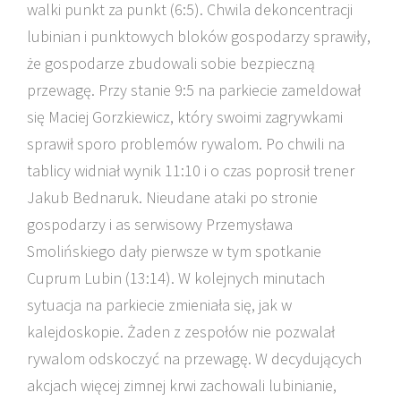
walki punkt za punkt (6:5). Chwila dekoncentracji
lubinian i punktowych bloków gospodarzy sprawiły,
że gospodarze zbudowali sobie bezpieczną
przewagę. Przy stanie 9:5 na parkiecie zameldował
się Maciej Gorzkiewicz, który swoimi zagrywkami
sprawił sporo problemów rywalom. Po chwili na
tablicy widniał wynik 11:10 i o czas poprosił trener
Jakub Bednaruk. Nieudane ataki po stronie
gospodarzy i as serwisowy Przemysława
Smolińskiego dały pierwsze w tym spotkanie
Cuprum Lubin (13:14). W kolejnych minutach
sytuacja na parkiecie zmieniała się, jak w
kalejdoskopie. Żaden z zespołów nie pozwalał
rywalom odskoczyć na przewagę. W decydujących
akcjach więcej zimnej krwi zachowali lubinianie,