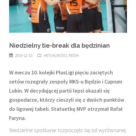
Niedzielny tie-break dla będzinian
2019-12-15
AKTUALNOŚCI
,
MEDIA
W meczu 10. kolejki PlusLigi pięciu zaciętych
setów rozegrały zespoły MKS-u Będzin i Cuprum
Lubin. W decydującej partii lepsi okazali się
gospodarze, którzy cieszyli się z dwóch punktów
do ligowej tabeli. Statuetkę MVP otrzymał Rafał
Faryna.
Niedzielne spotkanie rozpoczęło się od wyrównanej