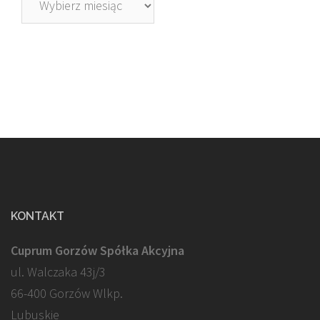
KONTAKT
Cuprum Gorzów Spółka Akcyjna
ul. Walczaka 43j/3
66-400 Gorzów Wlkp.
Lubuskie