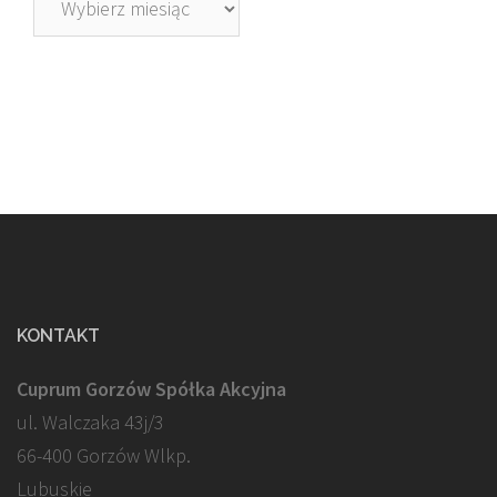
KONTAKT
Cuprum Gorzów Spółka Akcyjna
ul. Walczaka 43j/3
66-400 Gorzów Wlkp.
Lubuskie