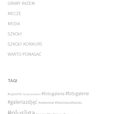
GRAMY RAZEM
MECZE
MEDIA
SZKOŁY
SZKOŁY KONKURS
WARTO POMAGAĆ
TAGI
#fotogalerie
#fotogaleria
#cuprumtv
#czasnarewanż
#galeriazdjęć
#memoriał
#MiedziowaMlodziez
#plusliga