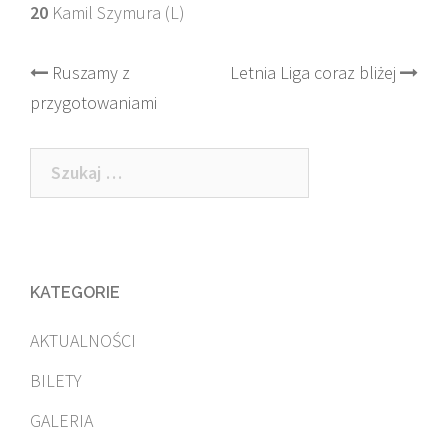
20
Kamil Szymura (L)
Post
Ruszamy z
Letnia Liga coraz bliżej
przygotowaniami
navigation
Szukaj:
KATEGORIE
AKTUALNOŚCI
BILETY
GALERIA