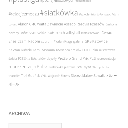
#poznajMiedziowych
#pożegnania
#siatkówka
#relacjezmeczu
#szkoły
#WartoPomagac
Adam
Asseco Resovia Rzeszów
Aluron CMC Warta Zawiercie
Barkom
Lorenc
beach volleyball
Cerrad
Każany Lwów
BBTS Bielsko-Biała
Biało-czerwoni
Enea Czarni Radom
galeria
GKS Katowice
cuprum
Florian Krage
Kajetan Kubicki
Kamil Szymura
KS Wanda Kraków
LUK Lublin
mistrzostwa
PreZero Grand Prix PLS
PGE Skra Bełchatów
świata
playoffy
reprezentacja
reprezentacja Polski
Stal Nysa
siatkówka plażowa
Staropolanka
transfer
Trefl Gdańsk
Ślepsk Malow Suwałki
VNL
Wojciech Ferens
バレー
ボール
ARCHIWA
Archiwa