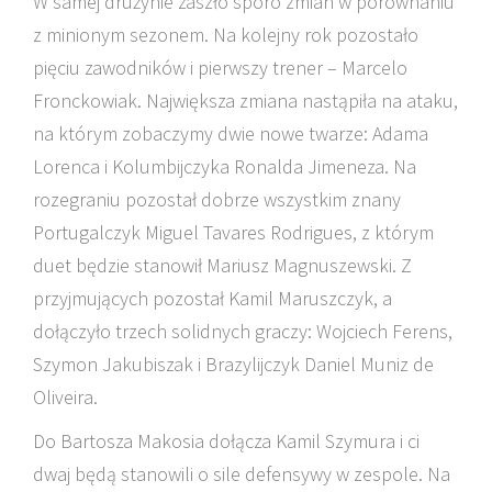
W samej drużynie zaszło sporo zmian w porównaniu
z minionym sezonem. Na kolejny rok pozostało
pięciu zawodników i pierwszy trener – Marcelo
Fronckowiak. Największa zmiana nastąpiła na ataku,
na którym zobaczymy dwie nowe twarze: Adama
Lorenca i Kolumbijczyka Ronalda Jimeneza. Na
rozegraniu pozostał dobrze wszystkim znany
Portugalczyk Miguel Tavares Rodrigues, z którym
duet będzie stanowił Mariusz Magnuszewski. Z
przyjmujących pozostał Kamil Maruszczyk, a
dołączyło trzech solidnych graczy: Wojciech Ferens,
Szymon Jakubiszak i Brazylijczyk Daniel Muniz de
Oliveira.
Do Bartosza Makosia dołącza Kamil Szymura i ci
dwaj będą stanowili o sile defensywy w zespole. Na