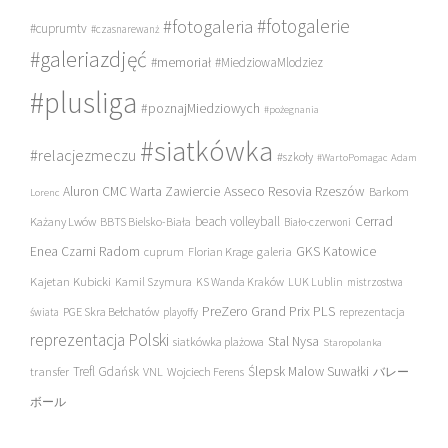
#fotogalerie
#fotogaleria
#cuprumtv
#czasnarewanż
#galeriazdjęć
#memoriał
#MiedziowaMlodziez
#plusliga
#poznajMiedziowych
#pożegnania
#siatkówka
#relacjezmeczu
#szkoły
#WartoPomagac
Adam
Asseco Resovia Rzeszów
Aluron CMC Warta Zawiercie
Barkom
Lorenc
beach volleyball
Cerrad
Każany Lwów
BBTS Bielsko-Biała
Biało-czerwoni
Enea Czarni Radom
galeria
GKS Katowice
cuprum
Florian Krage
Kajetan Kubicki
Kamil Szymura
KS Wanda Kraków
LUK Lublin
mistrzostwa
PreZero Grand Prix PLS
PGE Skra Bełchatów
świata
playoffy
reprezentacja
reprezentacja Polski
Stal Nysa
siatkówka plażowa
Staropolanka
transfer
Trefl Gdańsk
Ślepsk Malow Suwałki
VNL
Wojciech Ferens
バレー
ボール