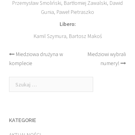
Przemysław Smoliński, Bartłomiej Zawalski, Dawid
Gunia, Paweł Pietraszko
Libero:
Kamil Szymura, Bartosz Makoś
Post
Miedziowa drużyna w
Miedziowi wybrali
komplecie
numery!
navigation
Szukaj:
KATEGORIE
AKTUALNOŚCI