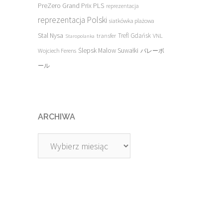
PreZero Grand Prix PLS
reprezentacja
reprezentacja Polski
siatkówka plażowa
Stal Nysa
transfer
Trefl Gdańsk
VNL
Staropolanka
Ślepsk Malow Suwałki
Wojciech Ferens
バレーボ
ール
ARCHIWA
Archiwa