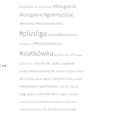
#fotogaleria
#cuprumtv
#czasnarewanż
#galeriazdjęć
#fotogalerie
#memoriał
#MiedziowaMlodziez
#plusliga
#poznajMiedziowych
#relacjezmeczu
#pożegnania
#siatkówka
#szkoły
#WartoPomagac
Aluron CMC Warta Zawiercie
Adam Lorenc
5
Asseco Resovia Rzeszów
Barkom Każany Lwów
beach volleyball
BBTS Bielsko-Biała
Biało-czerwoni
Cerrad Enea Czarni Radom
cuprum
Florian
galeria
GKS Katowice
Kajetan Kubicki
Krage
Kamil Szymura
KS Wanda Kraków
LUK Lublin
PGE Skra Bełchatów
mistrzostwa świata
playoffy