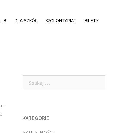
LUB
DLA SZKÓŁ
WOLONTARIAT
BILETY
Szukaj:
a –
ku
KATEGORIE
AKTUALNOŚCI