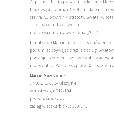
Cuprum Lubin to piąty klub w karierze Marci
brązowe, 3 srebrne i 3 złote medale mistrzost
srebra Klubowych Mistrzostw Świata. W osta
Turcji i wicemistrzostwo Turcji.
mistrz świata juniorów z Iranu (2003).
Dodatkowo Marcin od wielu sezonów gra w b
podium, zdobywając brąz i złoto Ligi Światow
podwójne złoto mistrzostw świata w kategorii 
reprezentacji Polski rozegrał 210 meczów a o
Marcin Możdżonek
ur. 9.02.1985 w Olsztynie
wzrost/waga: 212/104
pozycja: środkowy
zasięg w ataku/bloku: 360/340