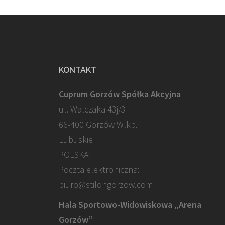
KONTAKT
Cuprum Gorzów Spółka Akcyjna
ul. Walczaka 43j/3
66-400 Gorzów Wlkp.
Lubuskie
POLSKA
Poczta elektroniczna:
biuro@stilongorzow.com
Hala Sportowo-Widowiskowa „Arena
Gorzów”