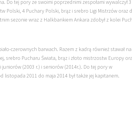
na. Do tej pory ze swoimi poprzednimi zespołami wywalczył 3
w Polski, 4 Puchary Polski, brąz i srebro Ligi Mistrzów oraz 
tnim sezonie wraz z Halkbankiem Ankara zdobył z kolei Puc
iało-czerownych barwach. Razem z kadrą również stawał na
ej, srebro Pucharu Świata, brąz i złoto mistrzostw Europy or
juniorów (2003 r.) i seniorów (2014r.). Do tej pory w
d listopada 2011 do maja 2014 był także jej kapitanem.