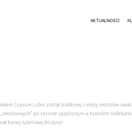
AKTUALNOŚCI
K
ikiem Cuprum Lubin został środkowy z ekipy mistrzów swiat
 „miedziowych” po sezonie spędzonym w tureckim Halkban
wał barwy lubińskiej drużyny!