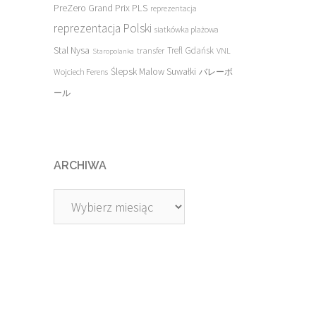
PreZero Grand Prix PLS
reprezentacja
reprezentacja Polski
siatkówka plażowa
Stal Nysa
transfer
Trefl Gdańsk
VNL
Staropolanka
Ślepsk Malow Suwałki
Wojciech Ferens
バレーボ
ール
ARCHIWA
Archiwa