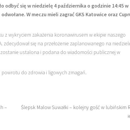
ało odbyć się w niedzielę 4 października o godzinie 14:45 w
 odwołane. W meczu mieli zagrać GKS Katowice oraz Cup
ku z wykryciem zakażenia koronawirusem w ekipie naszego
S.A. zdecydował się na przełożenie zaplanowanego na niedziel
zostanie ustalona i podana do wiadomości publicznej w
o powrotu do zdrowia i ligowych zmagań.
ch –
Ślepsk Malow Suwałki – kolejny gość w lubińskim 
i