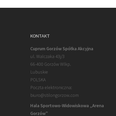
KONTAKT
Cuprum Gorzów Spółka Akcyjna
ul. Walczaka 43j/3
66-400 Gorzów Wlkp.
Lubuskie
POLSKA
Poczta elektroniczna:
biuro@stilongorzow.com
Hala Sportowo-Widowiskowa „Arena
Gorzów”