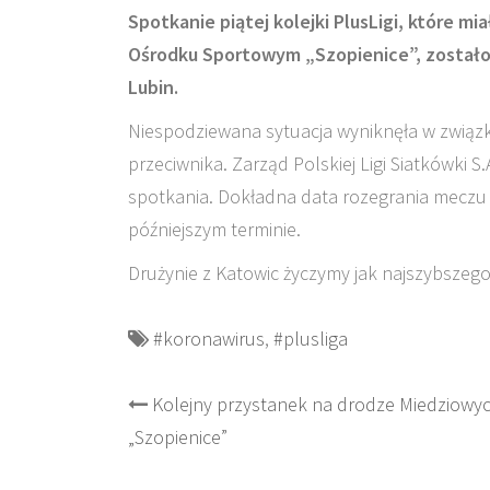
Spotkanie piątej kolejki PlusLigi, które mi
Ośrodku Sportowym „Szopienice”, zostało
Lubin.
Niespodziewana sytuacja wyniknęła w związ
przeciwnika. Zarząd Polskiej Ligi Siatkówki 
spotkania. Dokładna data rozegrania meczu 
późniejszym terminie.
Drużynie z Katowic życzymy jak najszybszeg
#koronawirus
,
#plusliga
Post
Kolejny przystanek na drodze Miedziowy
„Szopienice”
navigation