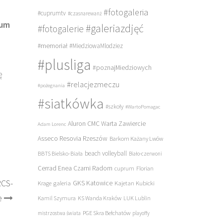
#fotogaleria
#cuprumtv
#czasnarewanż
rum
#galeriazdjęć
#fotogalerie
#memoriał
#MiedziowaMlodziez
#plusliga
#poznajMiedziowych
ę
#relacjezmeczu
#pożegnania
#siatkówka
#szkoły
#WartoPomagac
Aluron CMC Warta Zawiercie
Adam Lorenc
Asseco Resovia Rzeszów
Barkom Każany Lwów
beach volleyball
BBTS Bielsko-Biała
Biało-czerwoni
Cerrad Enea Czarni Radom
cuprum
Florian
RCS-
galeria
GKS Katowice
Kajetan Kubicki
Krage
e
Kamil Szymura
KS Wanda Kraków
LUK Lublin
PGE Skra Bełchatów
mistrzostwa świata
playoffy