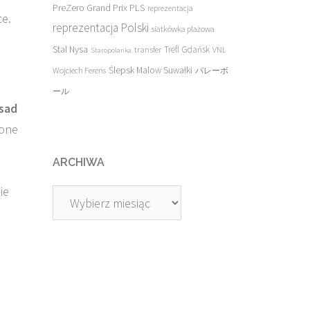
PreZero Grand Prix PLS
reprezentacja
ce.
reprezentacja Polski
siatkówka plażowa
Stal Nysa
transfer
Trefl Gdańsk
VNL
Staropolanka
Ślepsk Malow Suwałki
Wojciech Ferens
バレーボ
ール
asad
żone
ARCHIWA
ie
Archiwa