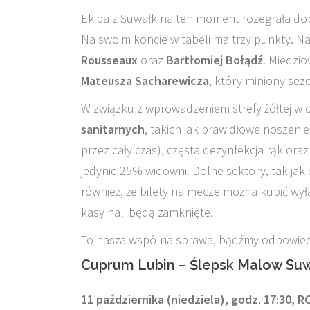
Ekipa z Suwałk na ten moment rozegrała dop
Na swoim koncie w tabeli ma trzy punkty. Na
Rousseaux
oraz
Bartłomiej Bołądź
. Miedzi
Mateusza Sacharewicza
, który miniony se
W związku z wprowadzeniem strefy żółtej w c
sanitarnych
, takich jak prawidłowe noszeni
przez cały czas), częsta dezynfekcja rąk ora
jedynie 25% widowni. Dolne sektory, tak ja
również, że bilety na mecze można kupić wy
kasy hali będą zamknięte.
To nasza wspólna sprawa, bądźmy odpowiedz
Cuprum Lubin – Ślepsk Malow Suw
11 października (niedziela), godz. 17:30, R