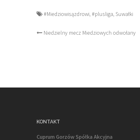
#Miedziowisązdrowi
,
#plusliga
,
Suwałki
Post
Niedzielny mecz Miedziowych odwołany
navigation
KONTAKT
Cuprum Gorzów Spółka Akcyjna