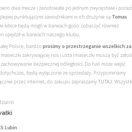
iero dwa mecze i zanotowała po jednym zwycięstwie i poraż
jlepiej punktującymi zawodnikami w ich drużynie są
Tomas
owi kibice będą mogli w barwach gości zobaczyć również
zon spędził w barwach naszego klubu.
ałej Polsce, bardzo
prosimy o przestrzeganie wszelkich z
e maseczki zakrywającej nos i usta (maseczki muszą być zało
z zachowywanie bezpiecznej odległości. Do hali może wejść
k dotychczas, będą wyłączone ze sprzedaży. Przypominamy
łącznie przez internet, do zakupu zapraszamy
TUTAJ
. Wszystk
ialni!
ałki
CS Lubin