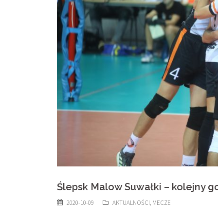
Ślepsk Malow Suwałki – kolejny g
2020-10-09
AKTUALNOŚCI
,
MECZE