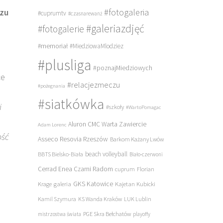
#fotogaleria
czu
#cuprumtv
#czasnarewanż
#galeriazdjęć
#fotogalerie
#memoriał
#MiedziowaMlodziez
#plusliga
#poznajMiedziowych
ce
#relacjezmeczu
#pożegnania
#siatkówka
i
#szkoły
#WartoPomagac
Aluron CMC Warta Zawiercie
Adam Lorenc
ość
Asseco Resovia Rzeszów
Barkom Każany Lwów
beach volleyball
BBTS Bielsko-Biała
Biało-czerwoni
Cerrad Enea Czarni Radom
cuprum
Florian
galeria
GKS Katowice
Kajetan Kubicki
Krage
Kamil Szymura
KS Wanda Kraków
LUK Lublin
PGE Skra Bełchatów
mistrzostwa świata
playoffy