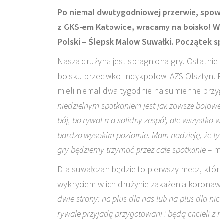
Po niemal dwutygodniowej przerwie, spow
z GKS-em Katowice, wracamy na boisko! W 
Polski – Ślepsk Malow Suwałki. Początek sp
Nasza drużyna jest spragniona gry. Ostatnie
boisku przeciwko Indykpolowi AZS Olsztyn. 
mieli niemal dwa tygodnie na sumienne przyg
niedzielnym spotkaniem jest jak zawsze bojow
bój, bo rywal ma solidny zespół, ale wszystko 
bardzo wysokim poziomie. Mam nadzieję, że ty
gry będziemy trzymać przez całe spotkanie –
m
Dla suwałczan będzie to pierwszy mecz, kt
wykryciem w ich drużynie zakażenia koronaw
dwie strony: na plus dla nas lub na plus dla 
rywale przyjadą przygotowani i będą chcieli z