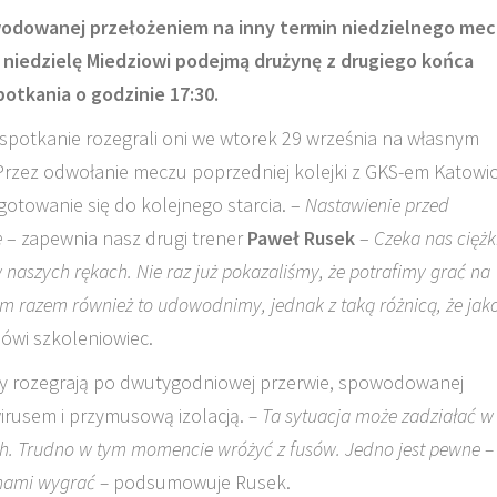
odowanej przełożeniem na inny termin niedzielnego me
niedzielę Miedziowi podejmą drużynę z drugiego końca
otkania o godzinie 17:30.
 spotkanie rozegrali oni we wtorek 29 września na własnym
Przez odwołanie meczu poprzedniej kolejki z GKS-em Katowi
otowanie się do kolejnego starcia. –
Nastawienie przed
e
– zapewnia nasz drugi trener
Paweł Rusek
–
Czeka nas ciężk
w naszych rękach. Nie raz już pokazaliśmy, że potrafimy grać na
m razem również to udowodnimy, jednak z taką różnicą, że jak
ówi szkoleniowiec.
óry rozegrają po dwutygodniowej przerwie, spowodowanej
irusem i przymusową izolacją.
– Ta sytuacja może zadziałać w
nich. Trudno w tym momencie wróżyć z fusów. Jedno jest pewne –
 nami wygrać –
podsumowuje Rusek.