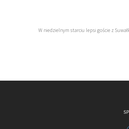
W niedzielnym starciu lepsi goście z Suwał
S