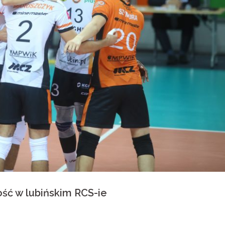
ość w lubińskim RCS-ie