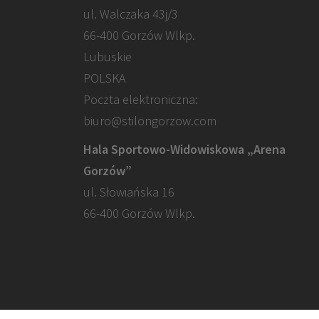
ul. Walczaka 43j/3
66-400 Gorzów Wlkp.
Lubuskie
POLSKA
Poczta elektroniczna:
biuro@stilongorzow.com
Hala Sportowo-Widowiskowa „Arena
Gorzów”
ul. Słowiańska 16
66-400 Gorzów Wlkp.