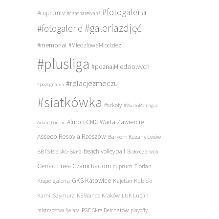
#fotogaleria
#cuprumtv
#czasnarewanż
#galeriazdjęć
#fotogalerie
#memoriał
#MiedziowaMlodziez
#plusliga
#poznajMiedziowych
#relacjezmeczu
#pożegnania
#siatkówka
#szkoły
#WartoPomagac
Aluron CMC Warta Zawiercie
Adam Lorenc
Asseco Resovia Rzeszów
Barkom Każany Lwów
beach volleyball
BBTS Bielsko-Biała
Biało-czerwoni
Cerrad Enea Czarni Radom
cuprum
Florian
galeria
GKS Katowice
Kajetan Kubicki
Krage
Kamil Szymura
KS Wanda Kraków
LUK Lublin
PGE Skra Bełchatów
mistrzostwa świata
playoffy