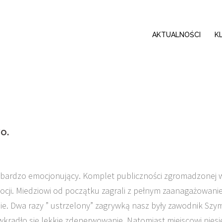
AKTUALNOŚCI
K
o.
był bardzo emocjonujący. Komplet publiczności zgromadzonej 
mocji. Miedziowi od początku zagrali z pełnym zaanagażowani
nie. Dwa razy ” ustrzelony” zagrywką nasz były zawodnik Sz
 wkradło się lekkie zdenerwowanie. Natomiast miejscowi niesi