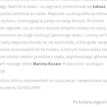
gę. Świetnie w ataku i na zagrywce prezentowali się
Łukasz
 bardzo podobne do siebie. Miejscowi uzyskują kilku punkto
ystans, rozstrzygają tę partię na swoją korzyść. W trzecim
ie zagrywki, raz za razem wysyłali potężne serwisy na naszą
 miedziowi nie mogli skończyć pierwszego ataku. Czwarty set 
ywką miejscowi stanełi, nic nie wychodziło, a Stal grała swoje
. Goście doprowadzili do tie breaka, w którym równa walka tr
cowi zdobyli siedem punktów z rzędu, wyprowadzając główni
ach naszego libero
Marcina Kozara
. Publiczność na stojąco
je.
im, którzy odpowiedzieli na naszą akcję i zarejestrowali si
my więcej. DZIĘKUJEMY.
Po kolejną wygran