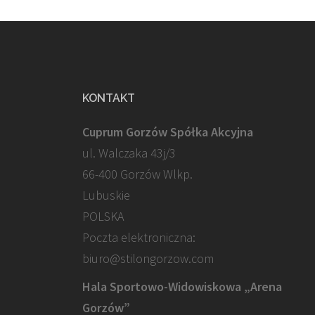
KONTAKT
Cuprum Gorzów Spółka Akcyjna
ul. Walczaka 43j/3
66-400 Gorzów Wlkp.
Lubuskie
POLSKA
Poczta elektroniczna:
biuro@stilongorzow.com
Hala Sportowo-Widowiskowa „Arena
Gorzów”