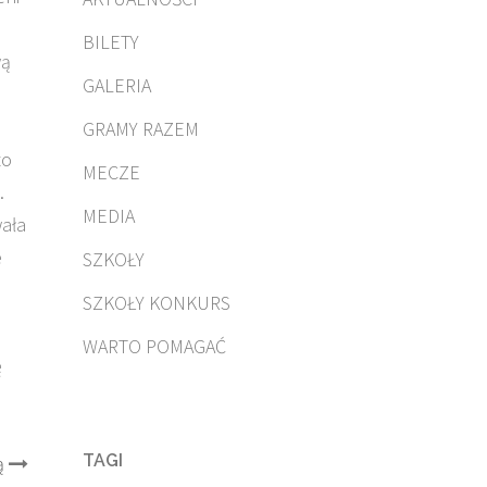
BILETY
wą
GALERIA
GRAMY RAZEM
to
MECZE
.
MEDIA
wała
e
SZKOŁY
SZKOŁY KONKURS
WARTO POMAGAĆ
ę
TAGI
ą