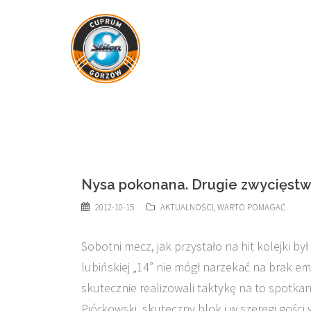
Skip
to
content
Nysa pokonana. Drugie zwycięstw
2012-10-15
AKTUALNOŚCI
,
WARTO POMAGAĆ
Sobotni mecz, jak przystało na hit kolejki 
lubińskiej „14” nie mógł narzekać na brak e
skutecznie realizowali taktykę na to spotka
Piórkowski, skuteczny blok i w szeregi gości