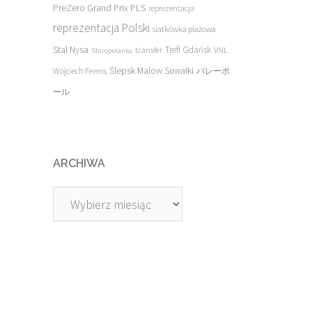
PreZero Grand Prix PLS
reprezentacja
reprezentacja Polski
siatkówka plażowa
Stal Nysa
transfer
Trefl Gdańsk
VNL
Staropolanka
Ślepsk Malow Suwałki
Wojciech Ferens
バレーボ
ール
ARCHIWA
Archiwa