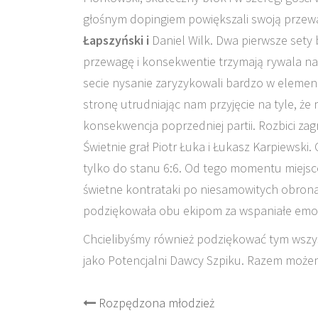
głośnym dopingiem powiększali swoją przewa
Łapszyński
i
Daniel Wilk. Dwa pierwsze sety
przewagę i konsekwentie trzymają rywala na d
secie nysanie zaryzykowali bardzo w elemenc
stronę utrudniając nam przyjęcie na tyle, że
konsekwencja poprzedniej partii. Rozbici zagr
Świetnie grał Piotr Łuka i Łukasz Karpiewski
tylko do stanu 6:6. Od tego momentu miejs
świetne kontrataki po niesamowitych obron
podziękowała obu ekipom za wspaniałe emoc
Chcielibyśmy również podziękować tym wszystk
jako Potencjalni Dawcy Szpiku. Razem może
Post
Rozpędzona młodzież