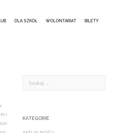
LUB
DLA SZKÓŁ
WOLONTARIAT
BILETY
Szukaj:
w
em i
KATEGORIE
ymon
eni
AKTUALNOŚCI