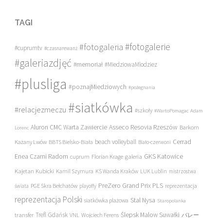
TAGI
#fotogalerie
#fotogaleria
#cuprumtv
#czasnarewanż
#galeriazdjęć
#memoriał
#MiedziowaMlodziez
#plusliga
#poznajMiedziowych
#pożegnania
#siatkówka
#relacjezmeczu
#szkoły
#WartoPomagac
Adam
Asseco Resovia Rzeszów
Aluron CMC Warta Zawiercie
Barkom
Lorenc
beach volleyball
Cerrad
Każany Lwów
BBTS Bielsko-Biała
Biało-czerwoni
Enea Czarni Radom
galeria
GKS Katowice
cuprum
Florian Krage
Kajetan Kubicki
Kamil Szymura
KS Wanda Kraków
LUK Lublin
mistrzostwa
PreZero Grand Prix PLS
PGE Skra Bełchatów
świata
playoffy
reprezentacja
reprezentacja Polski
Stal Nysa
siatkówka plażowa
Staropolanka
transfer
Trefl Gdańsk
Ślepsk Malow Suwałki
VNL
Wojciech Ferens
バレー