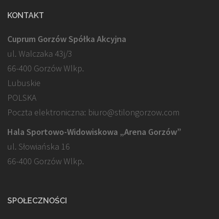
KONTAKT
Cuprum Gorzów Spółka Akcyjna
ul. Walczaka 43j/3
66-400 Gorzów Wlkp.
Lubuskie
POLSKA
Poczta elektroniczna: biuro@stilongorzow.com
Hala Sportowo-Widowiskowa „Arena Gorzów”
ul. Słowiańska 16
66-400 Gorzów Wlkp.
SPOŁECZNOŚCI