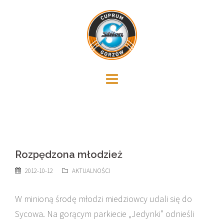
Skip
to
content
Rozpędzona młodzież
2012-10-12
AKTUALNOŚCI
W minioną środę młodzi miedziowcy udali się do
Sycowa. Na gorącym parkiecie „Jedynki” odnieśli