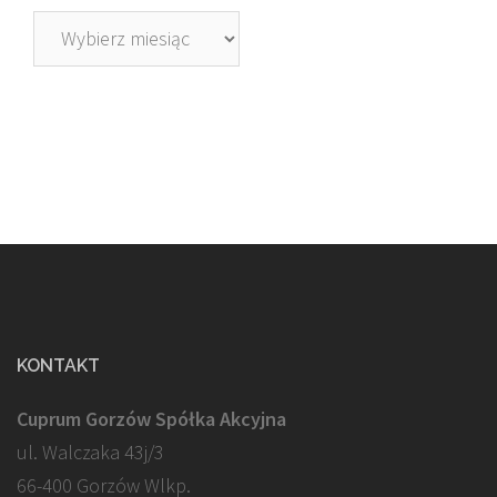
Archiwa
KONTAKT
Cuprum Gorzów Spółka Akcyjna
ul. Walczaka 43j/3
66-400 Gorzów Wlkp.