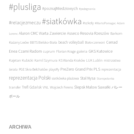
#plusliga
#poznajMiedziowych
#pożegnania
#siatkówka
#relacjezmeczu
#szkoły
#WartoPomagac
Adam
Asseco Resovia Rzeszów
Aluron CMC Warta Zawiercie
Barkom
Lorenc
beach volleyball
Cerrad
Każany Lwów
BBTS Bielsko-Biała
Biało-czerwoni
Enea Czarni Radom
galeria
GKS Katowice
cuprum
Florian Krage
Kajetan Kubicki
Kamil Szymura
KS Wanda Kraków
LUK Lublin
mistrzostwa
PreZero Grand Prix PLS
PGE Skra Bełchatów
świata
playoffy
reprezentacja
reprezentacja Polski
Stal Nysa
siatkówka plażowa
Staropolanka
transfer
Trefl Gdańsk
Ślepsk Malow Suwałki
VNL
Wojciech Ferens
バレー
ボール
ARCHIWA