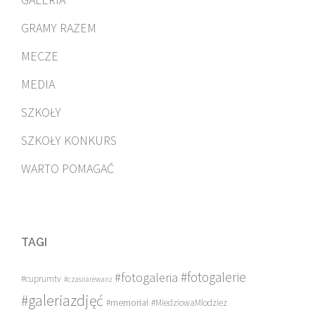
GRAMY RAZEM
MECZE
MEDIA
SZKOŁY
SZKOŁY KONKURS
WARTO POMAGAĆ
TAGI
#fotogalerie
#fotogaleria
#cuprumtv
#czasnarewanż
#galeriazdjęć
#memoriał
#MiedziowaMlodziez