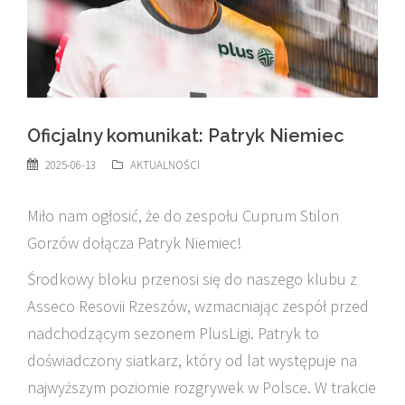
Oficjalny komunikat: Patryk Niemiec
2025-06-13
AKTUALNOŚCI
Miło nam ogłosić, że do zespołu Cuprum Stilon
Gorzów dołącza Patryk Niemiec!
Środkowy bloku przenosi się do naszego klubu z
Asseco Resovii Rzeszów, wzmacniając zespół przed
nadchodzącym sezonem PlusLigi. Patryk to
doświadczony siatkarz, który od lat występuje na
najwyższym poziomie rozgrywek w Polsce. W trakcie