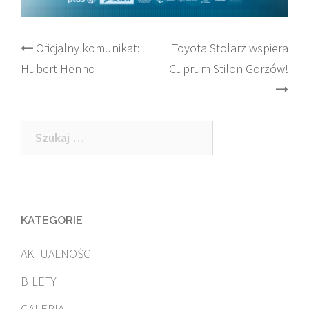
Post
Oficjalny komunikat:
Toyota Stolarz wspiera
Hubert Henno
Cuprum Stilon Gorzów!
navigation
Szukaj:
KATEGORIE
AKTUALNOŚCI
BILETY
GALERIA