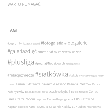
WARTO POMAGAĆ
TAGI
#fotogalerie
#fotogaleria
#cuprumtv
#czasnarewanż
#galeriazdjęć
#memoriał
#MiedziowaMlodziez
#plusliga
#poznajMiedziowych
#pożegnania
#siatkówka
#relacjezmeczu
#szkoły
#WartoPomagac
Adam
Asseco Resovia Rzeszów
Aluron CMC Warta Zawiercie
Barkom
Lorenc
beach volleyball
Cerrad
Każany Lwów
BBTS Bielsko-Biała
Biało-czerwoni
Enea Czarni Radom
galeria
GKS Katowice
cuprum
Florian Krage
Kajetan Kubicki
Kamil Szymura
KS Wanda Kraków
LUK Lublin
mistrzostwa