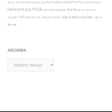
PreZero Grand Prix PLS
PGE Skra Bełchatów
świata
playoffy
reprezentacja
reprezentacja Polski
Stal Nysa
siatkówka plażowa
Staropolanka
transfer
Trefl Gdańsk
Ślepsk Malow Suwałki
VNL
Wojciech Ferens
バレー
ボール
ARCHIWA
Archiwa