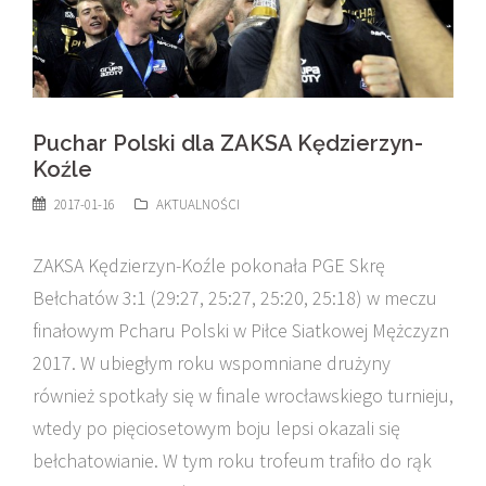
Puchar Polski dla ZAKSA Kędzierzyn-
Koźle
2017-01-16
AKTUALNOŚCI
ZAKSA Kędzierzyn-Koźle pokonała PGE Skrę
Bełchatów 3:1 (29:27, 25:27, 25:20, 25:18) w meczu
finałowym Pcharu Polski w Piłce Siatkowej Mężczyzn
2017. W ubiegłym roku wspomniane drużyny
również spotkały się w finale wrocławskiego turnieju,
wtedy po pięciosetowym boju lepsi okazali się
bełchatowianie. W tym roku trofeum trafiło do rąk