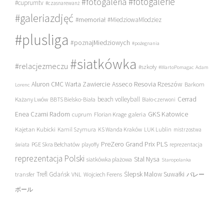
#fotogalerie
#fotogaleria
#cuprumtv
#czasnarewanż
#galeriazdjęć
#memoriał
#MiedziowaMlodziez
#plusliga
#poznajMiedziowych
#pożegnania
#siatkówka
#relacjezmeczu
#szkoły
#WartoPomagac
Adam
Asseco Resovia Rzeszów
Aluron CMC Warta Zawiercie
Barkom
Lorenc
beach volleyball
Cerrad
Każany Lwów
BBTS Bielsko-Biała
Biało-czerwoni
Enea Czarni Radom
galeria
GKS Katowice
cuprum
Florian Krage
Kajetan Kubicki
Kamil Szymura
KS Wanda Kraków
LUK Lublin
mistrzostwa
PreZero Grand Prix PLS
PGE Skra Bełchatów
świata
playoffy
reprezentacja
reprezentacja Polski
Stal Nysa
siatkówka plażowa
Staropolanka
transfer
Trefl Gdańsk
Ślepsk Malow Suwałki
VNL
Wojciech Ferens
バレー
ボール