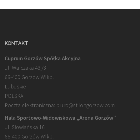
KONTAKT
Cuprum Gorzów Spółka Akcyjna
ul. Walczaka 43j/3
66-400 Gorzów Wlkp.
Lubuskie
POLSKA
Poczta elektroniczna: biuro@stilongorzow.com
Hala Sportowo-Widowiskowa „Arena Gorzów”
ul. Słowiańska 16
66-400 Gorzów Wlkp.