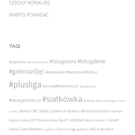
SZKOŁY KONKURS
WARTO POMAGAĆ
TAGI
#fotogalerie
#fotogaleria
#cuprumtv
#czasnarewanż
#galeriazdjęć
#memoriał
#MiedziowaMlodziez
#plusliga
#poznajMiedziowych
#pożegnania
#siatkówka
#relacjezmeczu
#szkoły
#WartoPomagac
Adam
Asseco Resovia Rzeszów
Aluron CMC Warta Zawiercie
Barkom
Lorenc
beach volleyball
Cerrad
Każany Lwów
BBTS Bielsko-Biała
Biało-czerwoni
Enea Czarni Radom
galeria
GKS Katowice
cuprum
Florian Krage