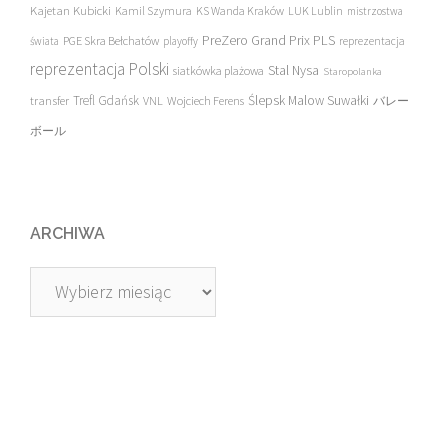
Kajetan Kubicki
Kamil Szymura
KS Wanda Kraków
LUK Lublin
mistrzostwa
PreZero Grand Prix PLS
PGE Skra Bełchatów
świata
playoffy
reprezentacja
reprezentacja Polski
Stal Nysa
siatkówka plażowa
Staropolanka
transfer
Trefl Gdańsk
Ślepsk Malow Suwałki
VNL
Wojciech Ferens
バレー
ボール
ARCHIWA
Archiwa