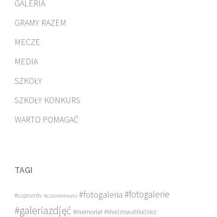
GALERIA
GRAMY RAZEM
MECZE
MEDIA
SZKOŁY
SZKOŁY KONKURS
WARTO POMAGAĆ
TAGI
#fotogalerie
#fotogaleria
#cuprumtv
#czasnarewanż
#galeriazdjęć
#memoriał
#MiedziowaMlodziez