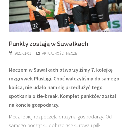
Punkty zostają w Suwałkach
2022-11-01
AKTUALNOŚCI
,
MECZE
Meczem w Suwałkach otworzyliśmy 7. kolejkę
rozgrywek PlusLigi. Choć walczyliśmy do samego
końca, nie udało nam się przedłużyć tego
spotkania o tie-break. Komplet punktów został
na koncie gospodarzy.
Mecz lepiej rozpoczęła drużyna gospodarzy. Od
samego początku dobrze asekurowali piłki i