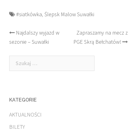
#siatkówka
,
Ślepsk Malow Suwałki
Post
Najdalszy wyjazd w
Zapraszamy na mecz z
sezonie – Suwałki
PGE Skrą Bełchatów!
navigation
Szukaj:
KATEGORIE
AKTUALNOŚCI
BILETY