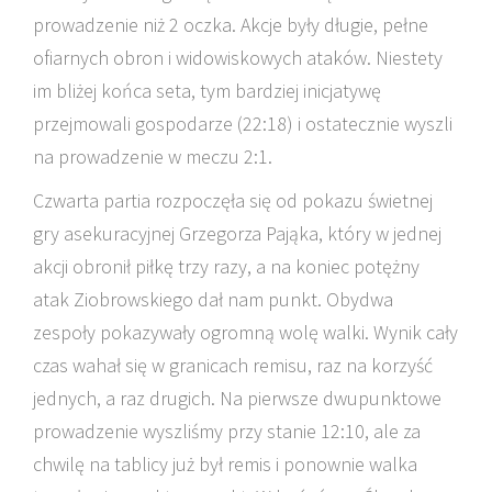
prowadzenie niż 2 oczka. Akcje były długie, pełne
ofiarnych obron i widowiskowych ataków. Niestety
im bliżej końca seta, tym bardziej inicjatywę
przejmowali gospodarze (22:18) i ostatecznie wyszli
na prowadzenie w meczu 2:1.
Czwarta partia rozpoczęła się od pokazu świetnej
gry asekuracyjnej Grzegorza Pająka, który w jednej
akcji obronił piłkę trzy razy, a na koniec potężny
atak Ziobrowskiego dał nam punkt. Obydwa
zespoły pokazywały ogromną wolę walki. Wynik cały
czas wahał się w granicach remisu, raz na korzyść
jednych, a raz drugich. Na pierwsze dwupunktowe
prowadzenie wyszliśmy przy stanie 12:10, ale za
chwilę na tablicy już był remis i ponownie walka