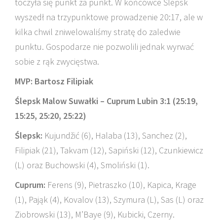
toczyła się punkt za punkt. W końcówce Ślepsk
wyszedł na trzypunktowe prowadzenie 20:17, ale w
kilka chwil zniwelowaliśmy stratę do zaledwie
punktu. Gospodarze nie pozwolili jednak wyrwać
sobie z rąk zwycięstwa.
MVP: Bartosz Filipiak
Ślepsk Malow Suwałki – Cuprum Lubin 3:1 (25:19,
15:25, 25:20, 25:22)
Ślepsk:
Kujundžić (6), Halaba (13), Sanchez (2),
Filipiak (21), Takvam (12), Sapiński (12), Czunkiewicz
(L) oraz Buchowski (4), Smoliński (1).
Cuprum:
Ferens (9), Pietraszko (10), Kapica, Krage
(1), Pająk (4), Kovalov (13), Szymura (L), Sas (L) oraz
Ziobrowski (13), M’Baye (9), Kubicki, Czerny.