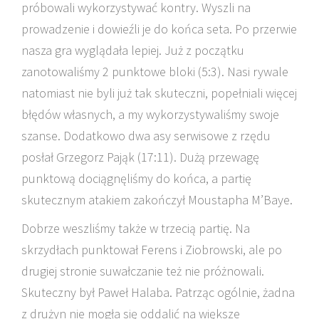
próbowali wykorzystywać kontry. Wyszli na
prowadzenie i dowieźli je do końca seta. Po przerwie
nasza gra wyglądała lepiej. Już z początku
zanotowaliśmy 2 punktowe bloki (5:3). Nasi rywale
natomiast nie byli już tak skuteczni, popełniali więcej
błędów własnych, a my wykorzystywaliśmy swoje
szanse. Dodatkowo dwa asy serwisowe z rzędu
posłał Grzegorz Pająk (17:11). Dużą przewagę
punktową dociągnęliśmy do końca, a partię
skutecznym atakiem zakończył Moustapha M’Baye.
Dobrze weszliśmy także w trzecią partię. Na
skrzydłach punktował Ferens i Ziobrowski, ale po
drugiej stronie suwałczanie też nie próżnowali.
Skuteczny był Paweł Halaba. Patrząc ogólnie, żadna
z drużyn nie mogła się oddalić na większe