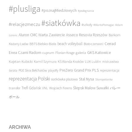
#plusliga
#poznajMiedziowych
#pożegnania
#siatkówka
#relacjezmeczu
#szkoły
#WartoPomagac
Adam
Asseco Resovia Rzeszów
Aluron CMC Warta Zawiercie
Barkom
Lorenc
beach volleyball
Cerrad
Każany Lwów
BBTS Bielsko-Biała
Biało-czerwoni
Enea Czarni Radom
galeria
GKS Katowice
cuprum
Florian Krage
Kajetan Kubicki
Kamil Szymura
KS Wanda Kraków
LUK Lublin
mistrzostwa
PreZero Grand Prix PLS
PGE Skra Bełchatów
świata
playoffy
reprezentacja
reprezentacja Polski
Stal Nysa
siatkówka plażowa
Staropolanka
transfer
Trefl Gdańsk
Ślepsk Malow Suwałki
VNL
Wojciech Ferens
バレー
ボール
ARCHIWA