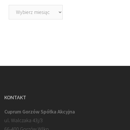
Archiwa
KONTAKT
Cuprum Gorzów Spółka Akcyjna
ul. Walczaka 43j/3
66-400 Gorzów Wlkp.