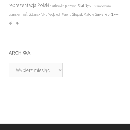
reprezentacja Polski
Stal Nysa
siatkówka plażowa
Staropolanka
transfer
Trefl Gdańsk
Ślepsk Malow Suwałki
VNL
Wojciech Ferens
バレー
ボール
ARCHIWA
Archiwa