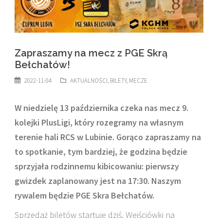
Zapraszamy na mecz z PGE Skrą
Bełchatów!
2022-11-04
AKTUALNOŚCI
,
BILETY
,
MECZE
W niedzielę 13 października czeka nas mecz 9.
kolejki PlusLigi, który rozegramy na własnym
terenie hali RCS w Lubinie. Gorąco zapraszamy na
to spotkanie, tym bardziej, że godzina będzie
sprzyjała rodzinnemu kibicowaniu: pierwszy
gwizdek zaplanowany jest na 17:30. Naszym
rywalem będzie PGE Skra Bełchatów.
Sprzedaż biletów startuje dziś. Wejściówki na