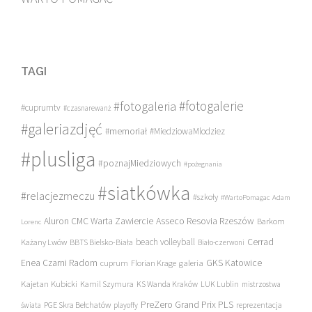
TAGI
#fotogalerie
#fotogaleria
#cuprumtv
#czasnarewanż
#galeriazdjęć
#memoriał
#MiedziowaMlodziez
#plusliga
#poznajMiedziowych
#pożegnania
#siatkówka
#relacjezmeczu
#szkoły
#WartoPomagac
Adam
Asseco Resovia Rzeszów
Aluron CMC Warta Zawiercie
Barkom
Lorenc
beach volleyball
Cerrad
Każany Lwów
BBTS Bielsko-Biała
Biało-czerwoni
Enea Czarni Radom
galeria
GKS Katowice
cuprum
Florian Krage
Kajetan Kubicki
Kamil Szymura
KS Wanda Kraków
LUK Lublin
mistrzostwa
PreZero Grand Prix PLS
PGE Skra Bełchatów
świata
playoffy
reprezentacja