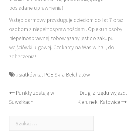
posiadane uprawnienia)
Wstęp darmowy przysługuje dzieciom do lat 7 oraz
osobom z niepełnosprawnościami. Opiekun osoby
niepełnosprawnej zobowiązany jest do zakupu
wejściówki ulgowej. Czekamy na Was w hali, do
zobaczenia!
#siatkówka
,
PGE Skra Bełchatów
Post
Punkty zostają w
Drugi z rzędu wyjazd.
Suwałkach
Kierunek: Katowice
navigation
Szukaj: