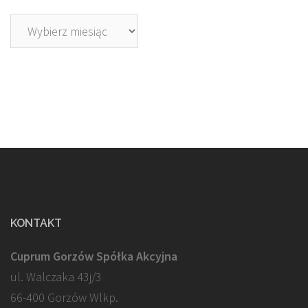
Archiwa
KONTAKT
Cuprum Gorzów Spółka Akcyjna
ul. Walczaka 43j/3
66-400 Gorzów Wlkp.