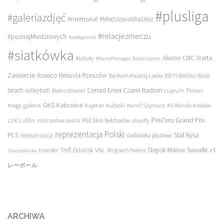
#plusliga
#galeriazdjęć
#memoriał
#MiedziowaMlodziez
#relacjezmeczu
#poznajMiedziowych
#pożegnania
#siatkówka
Aluron CMC Warta
#szkoły
#WartoPomagac
Adam Lorenc
Asseco Resovia Rzeszów
Zawiercie
Barkom Każany Lwów
BBTS Bielsko-Biała
beach volleyball
Cerrad Enea Czarni Radom
cuprum
Florian
Biało-czerwoni
galeria
GKS Katowice
Kajetan Kubicki
Krage
Kamil Szymura
KS Wanda Kraków
PreZero Grand Prix
LUK Lublin
PGE Skra Bełchatów
mistrzostwa świata
playoffy
reprezentacja Polski
PLS
Stal Nysa
siatkówka plażowa
reprezentacja
transfer
Trefl Gdańsk
Ślepsk Malow Suwałki
VNL
Wojciech Ferens
バ
Staropolanka
レーボール
ARCHIWA