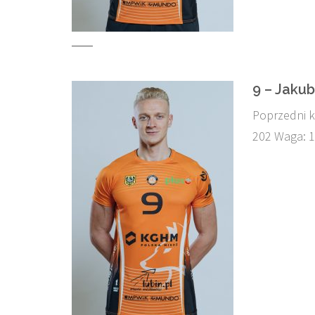
9 – Jaku
Poprzedni k
202 Waga: 1