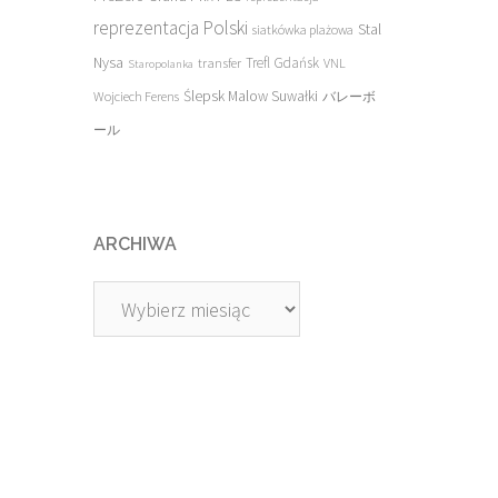
reprezentacja Polski
Stal
siatkówka plażowa
Nysa
transfer
Trefl Gdańsk
VNL
Staropolanka
Ślepsk Malow Suwałki
Wojciech Ferens
バレーボ
ール
ARCHIWA
Archiwa