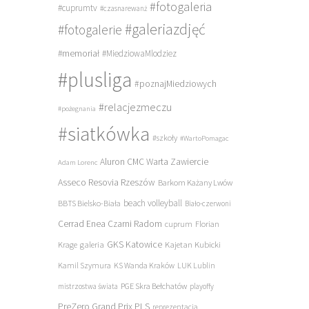
#fotogaleria
#cuprumtv
#czasnarewanż
#galeriazdjęć
#fotogalerie
#memoriał
#MiedziowaMlodziez
#plusliga
#poznajMiedziowych
#relacjezmeczu
#pożegnania
#siatkówka
#szkoły
#WartoPomagac
Aluron CMC Warta Zawiercie
Adam Lorenc
Asseco Resovia Rzeszów
Barkom Każany Lwów
beach volleyball
BBTS Bielsko-Biała
Biało-czerwoni
Cerrad Enea Czarni Radom
cuprum
Florian
galeria
GKS Katowice
Kajetan Kubicki
Krage
Kamil Szymura
KS Wanda Kraków
LUK Lublin
PGE Skra Bełchatów
mistrzostwa świata
playoffy
PreZero Grand Prix PLS
reprezentacja