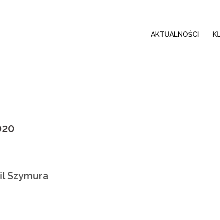
AKTUALNOŚCI
K
020
il Szymura