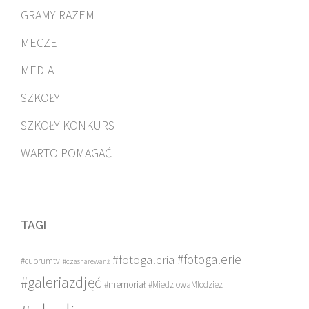
GRAMY RAZEM
MECZE
MEDIA
SZKOŁY
SZKOŁY KONKURS
WARTO POMAGAĆ
TAGI
#fotogalerie
#fotogaleria
#cuprumtv
#czasnarewanż
#galeriazdjęć
#memoriał
#MiedziowaMlodziez