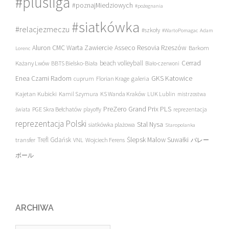
#plusliga
#poznajMiedziowych
#pożegnania
#siatkówka
#relacjezmeczu
#szkoły
#WartoPomagac
Adam
Asseco Resovia Rzeszów
Aluron CMC Warta Zawiercie
Barkom
Lorenc
beach volleyball
Cerrad
Każany Lwów
BBTS Bielsko-Biała
Biało-czerwoni
Enea Czarni Radom
galeria
GKS Katowice
cuprum
Florian Krage
Kajetan Kubicki
Kamil Szymura
KS Wanda Kraków
LUK Lublin
mistrzostwa
PreZero Grand Prix PLS
PGE Skra Bełchatów
świata
playoffy
reprezentacja
reprezentacja Polski
Stal Nysa
siatkówka plażowa
Staropolanka
transfer
Trefl Gdańsk
Ślepsk Malow Suwałki
VNL
Wojciech Ferens
バレー
ボール
ARCHIWA