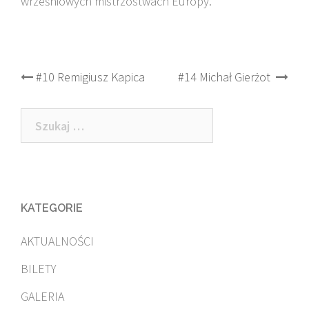
wrześniowych mistrzostwach Europy.
Post
#10 Remigiusz Kapica
#14 Michał Gierżot
navigation
Szukaj:
KATEGORIE
AKTUALNOŚCI
BILETY
GALERIA