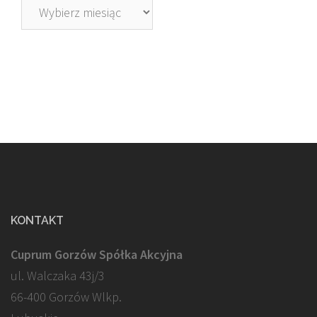
Archiwa
KONTAKT
Cuprum Gorzów Spółka Akcyjna
ul. Walczaka 43j/3
66-400 Gorzów Wlkp.