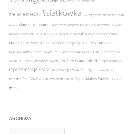
#poznajMiedziowych
#pożegnania
#siatkówka
#relacjezmeczu
#szkoły
#WartoPomagac
Adam
Asseco Resovia Rzeszów
Aluron CMC Warta Zawiercie
Barkom
Lorenc
beach volleyball
Cerrad
Każany Lwów
BBTS Bielsko-Biała
Biało-czerwoni
Enea Czarni Radom
galeria
GKS Katowice
cuprum
Florian Krage
Kajetan Kubicki
Kamil Szymura
KS Wanda Kraków
LUK Lublin
mistrzostwa
PreZero Grand Prix PLS
PGE Skra Bełchatów
świata
playoffy
reprezentacja
reprezentacja Polski
Stal Nysa
siatkówka plażowa
Staropolanka
transfer
Trefl Gdańsk
Ślepsk Malow Suwałki
VNL
Wojciech Ferens
バレー
ボール
ARCHIWA
Archiwa