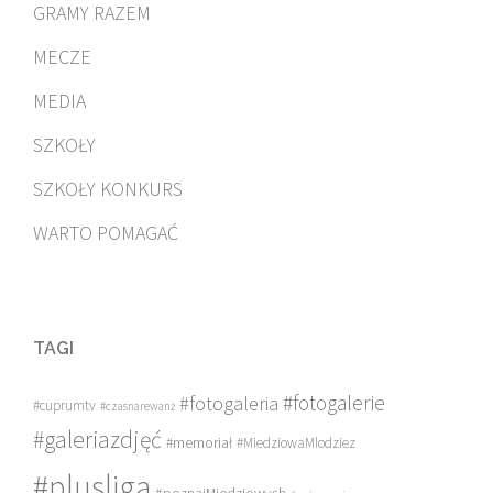
GRAMY RAZEM
MECZE
MEDIA
SZKOŁY
SZKOŁY KONKURS
WARTO POMAGAĆ
TAGI
#fotogalerie
#fotogaleria
#cuprumtv
#czasnarewanż
#galeriazdjęć
#memoriał
#MiedziowaMlodziez
#plusliga