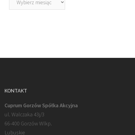
KONTAKT
Cuprum Gorzów Spółka Akcyjna
ul. Walczaka 43j/3
66-400 Gorzów Wlkp.
Lubuskie