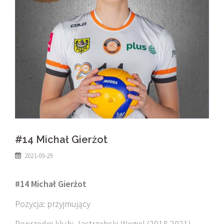
#14 Michał Gierżot
2021-09-29
#14 Michał Gierżot
Pozycja: przyjmujący
Poprzedni klub: Jastrzębski Węgiel (2018-2021)