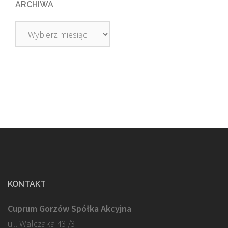
ARCHIWA
Archiwa
KONTAKT
Cuprum Gorzów Spółka Akcyjna
ul. Walczaka 43j/3