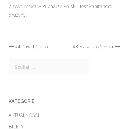
2 zwycięstwa w Pucharze Polski. Jest kapitanem
drużyny.
Post
#4 Dawid Gunia
#8 Masahiro Sekita
navigation
Szukaj:
KATEGORIE
AKTUALNOŚCI
BILETY