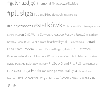
#galeriazdjęć
#memoriał
#MiedziowaMlodziez
#plusliga
#poznajMiedziowych
#pożegnania
#siatkówka
#relacjezmeczu
#szkoły
#WartoPomagac
Adam
Asseco Resovia Rzeszów
Aluron CMC Warta Zawiercie
Barkom
Lorenc
beach volleyball
Cerrad
Każany Lwów
BBTS Bielsko-Biała
Biało-czerwoni
Enea Czarni Radom
galeria
GKS Katowice
cuprum
Florian Krage
Kajetan Kubicki
Kamil Szymura
KS Wanda Kraków
LUK Lublin
mistrzostwa
PreZero Grand Prix PLS
PGE Skra Bełchatów
świata
playoffy
reprezentacja
reprezentacja Polski
Stal Nysa
siatkówka plażowa
Staropolanka
transfer
Trefl Gdańsk
Ślepsk Malow Suwałki
VNL
Wojciech Ferens
バレー
ボール