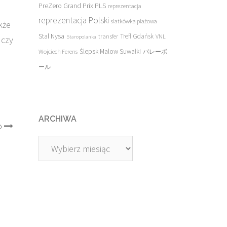
PreZero Grand Prix PLS
reprezentacja
reprezentacja Polski
siatkówka plażowa
kże
Stal Nysa
transfer
Trefl Gdańsk
VNL
Staropolanka
 czy
Ślepsk Malow Suwałki
Wojciech Ferens
バレーボ
ール
ARCHIWA
o
Archiwa