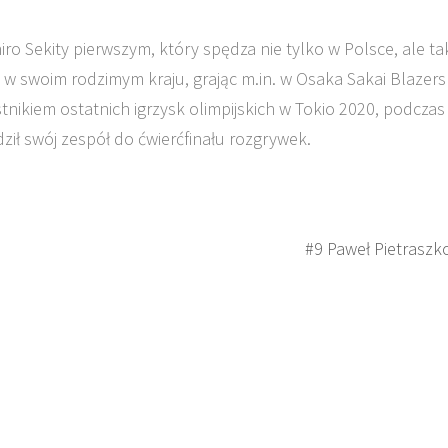
o Sekity pierwszym, który spędza nie tylko w Polsce, ale ta
e w swoim rodzimym kraju, grając m.in. w Osaka Sakai Blazers
tnikiem ostatnich igrzysk olimpijskich w Tokio 2020, podczas
ził swój zespół do ćwierćfinału rozgrywek.
#9 Paweł Pietraszk