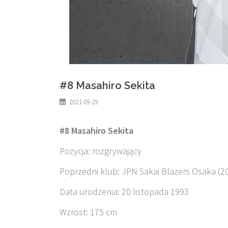
#8 Masahiro Sekita
2021-09-29
#8 Masahiro Sekita
Pozycja: rozgrywający
Poprzedni klub: JPN Sakai Blazers Osaka (2
Data urodzenia: 20 listopada 1993
Wzrost: 175 cm