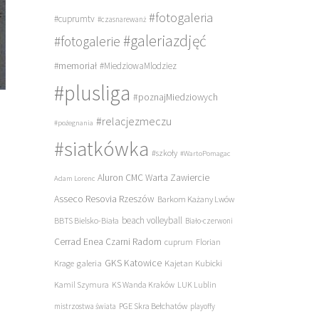
#fotogaleria
#cuprumtv
#czasnarewanż
#galeriazdjęć
#fotogalerie
#memoriał
#MiedziowaMlodziez
#plusliga
#poznajMiedziowych
#relacjezmeczu
#pożegnania
#siatkówka
#szkoły
#WartoPomagac
Aluron CMC Warta Zawiercie
Adam Lorenc
Asseco Resovia Rzeszów
Barkom Każany Lwów
beach volleyball
BBTS Bielsko-Biała
Biało-czerwoni
Cerrad Enea Czarni Radom
cuprum
Florian
galeria
GKS Katowice
Kajetan Kubicki
Krage
Kamil Szymura
KS Wanda Kraków
LUK Lublin
PGE Skra Bełchatów
mistrzostwa świata
playoffy