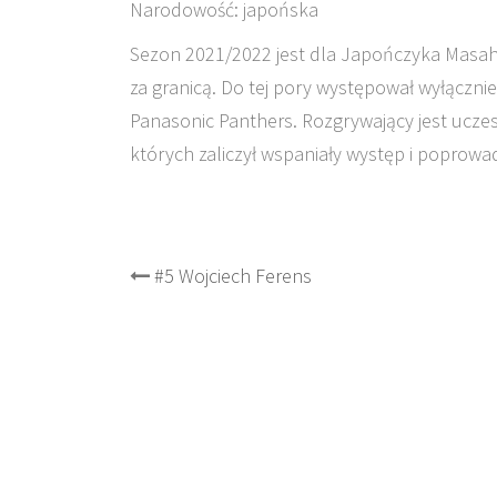
Narodowość: japońska
Sezon 2021/2022 jest dla Japończyka Masahir
za granicą. Do tej pory występował wyłączni
Panasonic Panthers. Rozgrywający jest uczes
których zaliczył wspaniały występ i poprowad
Post
#5 Wojciech Ferens
navigation