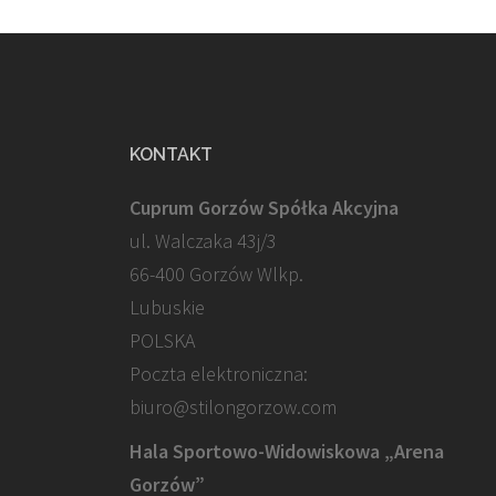
KONTAKT
Cuprum Gorzów Spółka Akcyjna
ul. Walczaka 43j/3
66-400 Gorzów Wlkp.
Lubuskie
POLSKA
Poczta elektroniczna:
biuro@stilongorzow.com
Hala Sportowo-Widowiskowa „Arena
Gorzów”